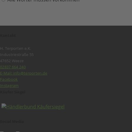
Kontakt
H. Terporten e.K.
Industriestraße 55
47652 Weeze
02837 664 240
E-Mail: info@terporten.de
Facebook
Instagram
Käufer Siegel
Social Media