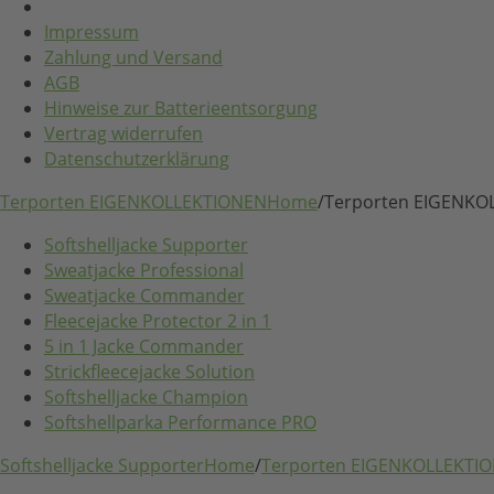
Impressum
Zahlung und Versand
AGB
Hinweise zur Batterieentsorgung
Vertrag widerrufen
Datenschutzerklärung
Terporten EIGENKOLLEKTIONEN
Home
/
Terporten EIGENKO
Softshelljacke Supporter
Sweatjacke Professional
Sweatjacke Commander
Fleecejacke Protector 2 in 1
5 in 1 Jacke Commander
Strickfleecejacke Solution
Softshelljacke Champion
Softshellparka Performance PRO
Softshelljacke Supporter
Home
/
Terporten EIGENKOLLEKTI