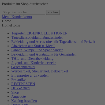
Produkte im Shop durchsuchen.
suchen
Menü
Kundenkonto
Home
Home
Home
Terporten EIGENKOLLEKTIONEN
Tagesdienstkleidung Bundesländer
Bekleidung und Accessoires für Tagesdienst und Freizeit
Abzeichen aus Stoff u. Metall
Fahnen, Wimpel und Spannbänder
Bekleidung und Ausstattung für Gemeinden
THL- und Dienstbekleidung
Jugend- und Kinderfeuerwehr
Geschenkartikel
Werbeartikel, Streuartikel, Dekoartikel
Ehrenpreise u. Urkunden
Festartikel
RESTPOSTEN
DFV-Artikel
Shop
Angebote
Katalog bestellen
Downloads