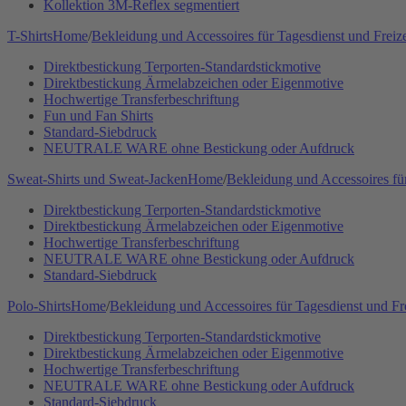
Kollektion 3M-Reflex segmentiert
T-Shirts
Home
/
Bekleidung und Accessoires für Tagesdienst und Freize
Direktbestickung Terporten-Standardstickmotive
Direktbestickung Ärmelabzeichen oder Eigenmotive
Hochwertige Transferbeschriftung
Fun und Fan Shirts
Standard-Siebdruck
NEUTRALE WARE ohne Bestickung oder Aufdruck
Sweat-Shirts und Sweat-Jacken
Home
/
Bekleidung und Accessoires für
Direktbestickung Terporten-Standardstickmotive
Direktbestickung Ärmelabzeichen oder Eigenmotive
Hochwertige Transferbeschriftung
NEUTRALE WARE ohne Bestickung oder Aufdruck
Standard-Siebdruck
Polo-Shirts
Home
/
Bekleidung und Accessoires für Tagesdienst und Fre
Direktbestickung Terporten-Standardstickmotive
Direktbestickung Ärmelabzeichen oder Eigenmotive
Hochwertige Transferbeschriftung
NEUTRALE WARE ohne Bestickung oder Aufdruck
Standard-Siebdruck