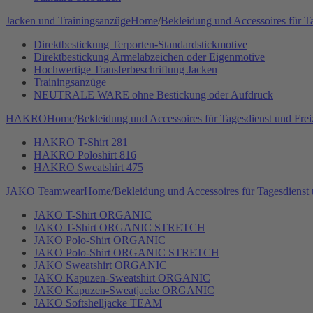
Jacken und Trainingsanzüge
Home
/
Bekleidung und Accessoires für Ta
Direktbestickung Terporten-Standardstickmotive
Direktbestickung Ärmelabzeichen oder Eigenmotive
Hochwertige Transferbeschriftung Jacken
Trainingsanzüge
NEUTRALE WARE ohne Bestickung oder Aufdruck
HAKRO
Home
/
Bekleidung und Accessoires für Tagesdienst und Frei
HAKRO T-Shirt 281
HAKRO Poloshirt 816
HAKRO Sweatshirt 475
JAKO Teamwear
Home
/
Bekleidung und Accessoires für Tagesdienst 
JAKO T-Shirt ORGANIC
JAKO T-Shirt ORGANIC STRETCH
JAKO Polo-Shirt ORGANIC
JAKO Polo-Shirt ORGANIC STRETCH
JAKO Sweatshirt ORGANIC
JAKO Kapuzen-Sweatshirt ORGANIC
JAKO Kapuzen-Sweatjacke ORGANIC
JAKO Softshelljacke TEAM