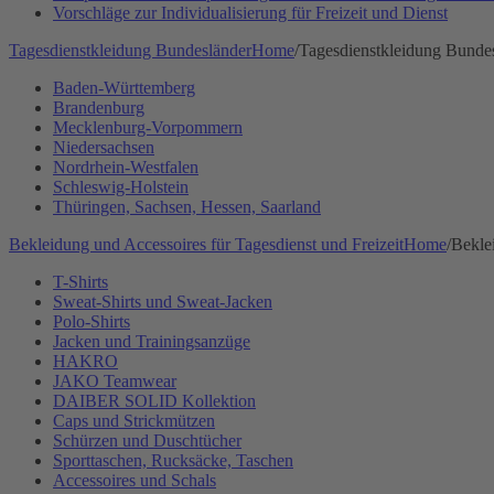
Vorschläge zur Individualisierung für Freizeit und Dienst
Tagesdienstkleidung Bundesländer
Home
/
Tagesdienstkleidung Bunde
Baden-Württemberg
Brandenburg
Mecklenburg-Vorpommern
Niedersachsen
Nordrhein-Westfalen
Schleswig-Holstein
Thüringen, Sachsen, Hessen, Saarland
Bekleidung und Accessoires für Tagesdienst und Freizeit
Home
/
Bekle
T-Shirts
Sweat-Shirts und Sweat-Jacken
Polo-Shirts
Jacken und Trainingsanzüge
HAKRO
JAKO Teamwear
DAIBER SOLID Kollektion
Caps und Strickmützen
Schürzen und Duschtücher
Sporttaschen, Rucksäcke, Taschen
Accessoires und Schals