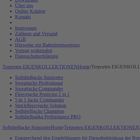
Über uns
Online Katalog
Kontakt
Impressum
Zahlung und Versand
AGB
Hinweise zur Batterieentsorgung
Vertrag widerrufen
Datenschutzerklärung
Terporten EIGENKOLLEKTIONEN
Home
/
Terporten EIGENKO
Softshelljacke Supporter
Sweatjacke Professional
Sweatjacke Commander
Fleecejacke Protector 2 in 1
5 in 1 Jacke Commander
Strickfleecejacke Solution
Softshelljacke Champion
Softshellparka Performance PRO
Softshelljacke Supporter
Home
/
Terporten EIGENKOLLEKTIONEN
Entsprechend den Empfehlungen für Dienstbekleidung der Bun