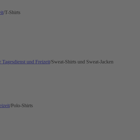
it
/
T-Shirts
 Tagesdienst und Freizeit
/
Sweat-Shirts und Sweat-Jacken
izeit
/
Polo-Shirts