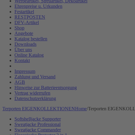
Werbeartikel, Streuartikel, Dekoartikel
Ehrenpreise u. Urkunden
Festartikel
RESTPOSTEN
DFV-Artikel
Shop
Angebote
Katalog bestellen
Downloads
Über uns
Online Katalog
Kontakt
Impressum
Zahlung und Versand
AGB
Hinweise zur Batterieentsorgung
Vertrag widerrufen
Datenschutzerklärung
Terporten EIGENKOLLEKTIONEN
Home
/
Terporten EIGENKO
Softshelljacke Supporter
Sweatjacke Professional
Sweatjacke Commander