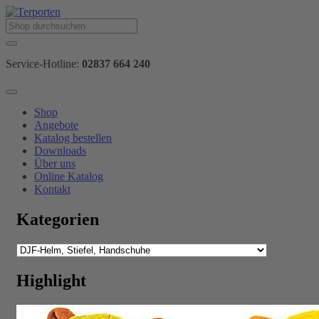
Service-Hotline:
02837 664 240
Shop
Angebote
Katalog bestellen
Downloads
Über uns
Online Katalog
Kontakt
Kategorien
Highlight