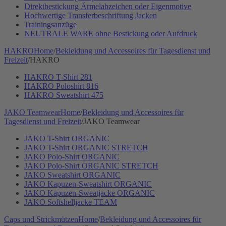
Direktbestickung Ärmelabzeichen oder Eigenmotive
Hochwertige Transferbeschriftung Jacken
Trainingsanzüge
NEUTRALE WARE ohne Bestickung oder Aufdruck
HAKRO
Home
/
Bekleidung und Accessoires für Tagesdienst und
Freizeit
/
HAKRO
HAKRO T-Shirt 281
HAKRO Poloshirt 816
HAKRO Sweatshirt 475
JAKO Teamwear
Home
/
Bekleidung und Accessoires für
Tagesdienst und Freizeit
/
JAKO Teamwear
JAKO T-Shirt ORGANIC
JAKO T-Shirt ORGANIC STRETCH
JAKO Polo-Shirt ORGANIC
JAKO Polo-Shirt ORGANIC STRETCH
JAKO Sweatshirt ORGANIC
JAKO Kapuzen-Sweatshirt ORGANIC
JAKO Kapuzen-Sweatjacke ORGANIC
JAKO Softshelljacke TEAM
Caps und Strickmützen
Home
/
Bekleidung und Accessoires für