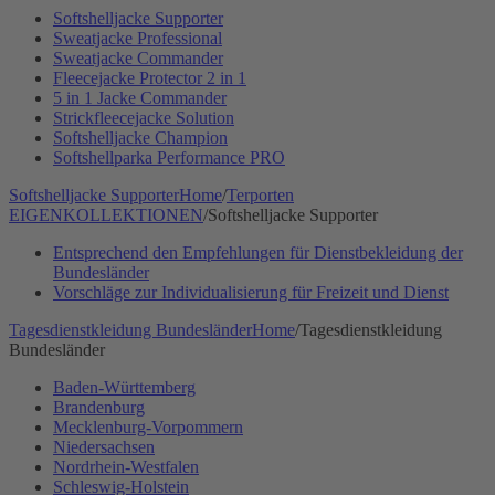
Softshelljacke Supporter
Sweatjacke Professional
Sweatjacke Commander
Fleecejacke Protector 2 in 1
5 in 1 Jacke Commander
Strickfleecejacke Solution
Softshelljacke Champion
Softshellparka Performance PRO
Softshelljacke Supporter
Home
/
Terporten
EIGENKOLLEKTIONEN
/
Softshelljacke Supporter
Entsprechend den Empfehlungen für Dienstbekleidung der
Bundesländer
Vorschläge zur Individualisierung für Freizeit und Dienst
Tagesdienstkleidung Bundesländer
Home
/
Tagesdienstkleidung
Bundesländer
Baden-Württemberg
Brandenburg
Mecklenburg-Vorpommern
Niedersachsen
Nordrhein-Westfalen
Schleswig-Holstein