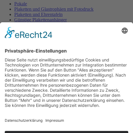
Pokale
Plaketten und Glastrophäen mit Fotodruck
Plaketten und Ehrentafeln
Günstige Plakettenanhänger
Embleme- und Gravurschilder Sonderanfertigung
Ehrenpreisständer u. -figuren
Ehrenpreisständer Acryl GÜNSTIG
Urkunden Feuerwehr
Urkunden Musik
Urkunden-Sonderanfertigungen
Urkundenmappen und -rahmen
Pokale
Home
/
Ehrenpreise u. Urkunden
/
Pokale
Pokalserie Tosca
Festartikel
Home
/
Festartikel
Zubehör für Spendendosen
Glückwunschkarten und Geschenkpapier
Eintritts- u. Festabzeichen
Dekorationen
Organisationsmaterial
Wachsfackeln, Stempel