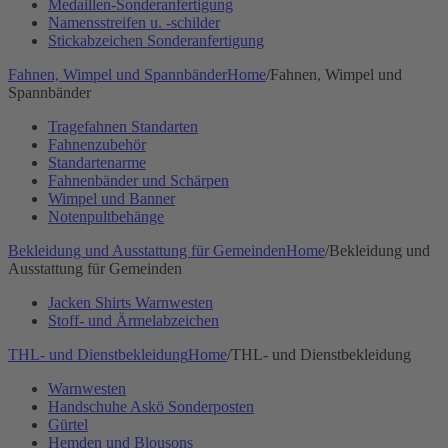
Medaillen-Sonderanfertigung
Namensstreifen u. -schilder
Stickabzeichen Sonderanfertigung
Fahnen, Wimpel und Spannbänder
Home
/
Fahnen, Wimpel und
Spannbänder
Tragefahnen Standarten
Fahnenzubehör
Standartenarme
Fahnenbänder und Schärpen
Wimpel und Banner
Notenpultbehänge
Bekleidung und Ausstattung für Gemeinden
Home
/
Bekleidung und
Ausstattung für Gemeinden
Jacken Shirts Warnwesten
Stoff- und Ärmelabzeichen
THL- und Dienstbekleidung
Home
/
THL- und Dienstbekleidung
Warnwesten
Handschuhe Askö Sonderposten
Gürtel
Hemden und Blousons