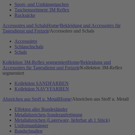
Sport- und Umhängetaschen
Taschensortiment 3M Reflex
Rucksäcke
Accessoires und Schals
Home
/
Bekleidung und Accessoires für
Tagesdienst und Freizeit
/
Accessoires und Schals
Accessoires
Schlauchschals
Schals
Kollektion 3M-Reflex segmentiert
Home
/
Bekleidung und
Accessoires für Tagesdienst und Freizeit
/
Kollektion 3M-Reflex
segmentiert
Kollektion SANDFARBEN
Kollektion NAVYFARBEN
Abzeichen aus Stoff u. Metall
Home
/
Abzeichen aus Stoff u. Metall
Effekten aller Bundesländer
Metallabzeichen-Sonderanfertigung
Metallabzeichen (Lagerware, lieferbar ab 1 Stück)
Uniformanhänger
Bandschnallen