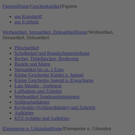
Figuren
Home
/
Geschenkartikel
/
Figuren
aus Kunststoff
aus Echtholz
Werbeartikel, Streuartikel, Dekoartikel
Home
/
Werbeartikel,
Streuartikel, Dekoartikel
Plüschartikel
Schulbedarf und Brandschutzerziehung
Becher, Trinkflaschen, Brotboxen
Basteln und Malen
Streuartikel bis ca. 2 Euro
Kleine Geschenke Kinder u. Jugend
Kleine Geschenke Jugend u. Erwachsene
Lutz Mauder - Sortiment
Luftballons und Zubehör
Werbeartikel Sonderanfertigungen
Schlüsselanhänger
Keyholder (Schlüsselbänder) und Zubehör
Aufkleber
KFZ-Schilder und Aufkleber
Ehrenpreise u. Urkunden
Home
/
Ehrenpreise u. Urkunden