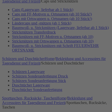
Tagesdienst und Freizeit
/
Caps und Strickmützen
Caps (Lagerware, lieferbar ab 1 Stück)
Caps mit FF-Motiven u. Ortsnamen (ab 10 Stück!)
Caps mit Ortswappen u. Ortsnamen (ab 10 Stück!)
Ländercaps und -mützen (ab 1 Stück)
Baumwoll- u. Strickmützen (Lagerware, lieferbar ab 1 Stück)
Strickmützen Transferdruck
Strickmützen mit FF-Motiven u. Ortsnamen (ab 10)
Strickmützen mit Ortswappen u. Ortsnamen (ab 10)
Baumwoll- u. Strickmützen mit Schrift FEUERWEHR
ORTSNAME
Schürzen und Duschtücher
Home
/
Bekleidung und Accessoires für
Tagesdienst und Freizeit
/
Schürzen und Duschtücher
Schürzen Lagerware
Schürzen Sonderanfertigung Druck
Schürzen Sonderanfertigung Stick
Duschtücher Lagerware
Duschtücher Sonderanfertigung
Sporttaschen, Rucksäcke, Taschen
Home
/
Bekleidung und
Accessoires für Tagesdienst und Freizeit
/
Sporttaschen, Rucksäcke,
Taschen