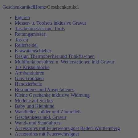
Geschenkartikel
Home
/
Geschenkartikel
Figuren
Messer- u. Toolsets inklusive Gravur
Taschenmesser und Tools
Rettungsmesser
Tassen
Reliefseidel
Krawattenschieber
Design Thermobecher und Trinkflaschen
Multifunktionsuhren u. Wetterstationen inkl Gravur
3D-Kristallblöcke
Armbanduhren
Glas-Trophäen
Handzierbeile
Besonderes und Ausgefallenes
Kleine Geschenke inklusive Widmung
Modelle auf Sockel
Baby und Kleinkind
Wandteller, -bilder und Zinnreliefs
Geschenksets inkl. Gravur
Wand- und Standuhren
Accessoires mit Feuerwehrsignet Baden-Württemberg
Accessoires mit Feuerwehrsignet