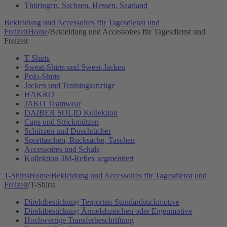
Thüringen, Sachsen, Hessen, Saarland
Bekleidung und Accessoires für Tagesdienst und
Freizeit
Home
/
Bekleidung und Accessoires für Tagesdienst und
Freizeit
T-Shirts
Sweat-Shirts und Sweat-Jacken
Polo-Shirts
Jacken und Trainingsanzüge
HAKRO
JAKO Teamwear
DAIBER SOLID Kollektion
Caps und Strickmützen
Schürzen und Duschtücher
Sporttaschen, Rucksäcke, Taschen
Accessoires und Schals
Kollektion 3M-Reflex segmentiert
T-Shirts
Home
/
Bekleidung und Accessoires für Tagesdienst und
Freizeit
/
T-Shirts
Direktbestickung Terporten-Standardstickmotive
Direktbestickung Ärmelabzeichen oder Eigenmotive
Hochwertige Transferbeschriftung