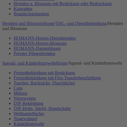
Hemden u. Blousons mit Bestickung oder Bedruckung
Krawatten
Brandschutzhauben
Hemden und Blousons
Home
/
THL- und Dienstbekleidung
/
Hemden
und Blousons
HOMANN-Herren-Diensthemden
HOMANN-Herren-Blousons
HOMANN-Damenblusen
Premier Pilotenhemden
Jugend- und Kinderfeuerwehr
Home
/
Jugend- und Kinderfeuerwehr
Freizeitbekleidung mit Bestickung
Freizeitbekleidung mit Flex-Transferbeschriftung
Taschen, Rucksäcke, Duschtücher
Caps
Mützen
Warnwesten
DJF-Bekleidung
DJF-Helm, Stiefel, Handschuhe
Wettkampftücher
Tragewimpel
Kinderfeuerwehr