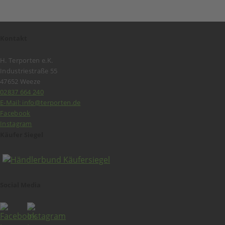
Kontakt
H. Terporten e.K.
Industriestraße 55
47652 Weeze
02837 664 240
E-Mail: info@terporten.de
Facebook
Instagram
Käufer Siegel
Social Media