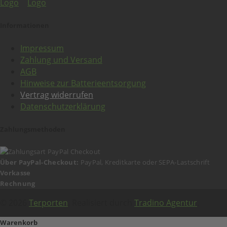
Informationen
Impressum
Zahlung und Versand
AGB
Hinweise zur Batterieentsorgung
Vertrag widerrufen
Datenschutzerklärung
Zahlungsmethoden
Über PayPal-Checkout:
PayPal, Kreditkarte oder SEPA-Lastschrift
Vorkasse
Rechnung
© 2026
Terporten
. Realisiert durch
Tradino Agentur
.
Warenkorb