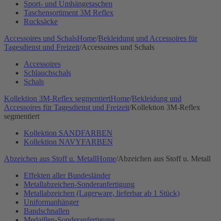
Sport- und Umhängetaschen
Taschensortiment 3M Reflex
Rucksäcke
Accessoires und Schals
Home
/
Bekleidung und Accessoires für
Tagesdienst und Freizeit
/
Accessoires und Schals
Accessoires
Schlauchschals
Schals
Kollektion 3M-Reflex segmentiert
Home
/
Bekleidung und
Accessoires für Tagesdienst und Freizeit
/
Kollektion 3M-Reflex
segmentiert
Kollektion SANDFARBEN
Kollektion NAVYFARBEN
Abzeichen aus Stoff u. Metall
Home
/
Abzeichen aus Stoff u. Metall
Effekten aller Bundesländer
Metallabzeichen-Sonderanfertigung
Metallabzeichen (Lagerware, lieferbar ab 1 Stück)
Uniformanhänger
Bandschnallen
Medaillen-Sonderanfertigung