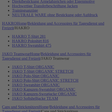
Direktbestickung Ärmelabzeichen oder Eigenmotive
Hochwertige Transferbeschriftung Jacken
Trainingsanzüge
NEUTRALE WARE ohne Bestickung oder Aufdruck
HAKRO
Home
/
Bekleidung und Accessoires für Tagesdienst und
Freizeit
/
HAKRO
HAKRO T-Shirt 281
HAKRO Poloshirt 816
HAKRO Sweatshirt 475
JAKO Teamwear
Home
/
Bekleidung und Accessoires für
Tagesdienst und Freizeit
/
JAKO Teamwear
JAKO T-Shirt ORGANIC
JAKO T-Shirt ORGANIC STRETCH
JAKO Polo-Shirt ORGANIC
JAKO Polo-Shirt ORGANIC STRETCH
JAKO Sweatshirt ORGANIC
JAKO Kapuzen-Sweatshirt ORGANIC
JAKO Kapuzen-Sweatjacke ORGANIC
JAKO Softshelljacke TEAM
Caps und Strickmützen
Home
/
Bekleidung und Accessoires für
Tagesdienst und Freizeit
/
Caps und Strickmützen