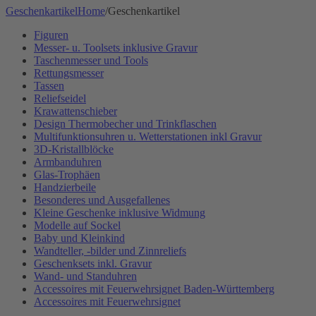
Geschenkartikel
Home
/
Geschenkartikel
Figuren
Messer- u. Toolsets inklusive Gravur
Taschenmesser und Tools
Rettungsmesser
Tassen
Reliefseidel
Krawattenschieber
Design Thermobecher und Trinkflaschen
Multifunktionsuhren u. Wetterstationen inkl Gravur
3D-Kristallblöcke
Armbanduhren
Glas-Trophäen
Handzierbeile
Besonderes und Ausgefallenes
Kleine Geschenke inklusive Widmung
Modelle auf Sockel
Baby und Kleinkind
Wandteller, -bilder und Zinnreliefs
Geschenksets inkl. Gravur
Wand- und Standuhren
Accessoires mit Feuerwehrsignet Baden-Württemberg
Accessoires mit Feuerwehrsignet