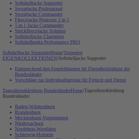
Softshelljacke Supporter
Sweatjacke Professional
Sweatjacke Commander
Fleecejacke Protector 2 in 1
5 in 1 Jacke Commander
Strickfleecejacke Solution
Softshelljacke Champion
Softshellparka Performance PRO
Softshelljacke Supporter
Home
/
Terporten
EIGENKOLLEKTIONEN
/
Softshelljacke Supporter
Entsprechend den Empfehlungen für Dienstbekleidung der
Bundesländer
Vorschläge zur Individualisierung für Freizeit und Dienst
Tagesdienstkleidung Bundesländer
Home
/
Tagesdienstkleidung
Bundesländer
Baden-Württemberg
Brandenburg
Mecklenburg-Vorpommern
Niedersachsen
Nordrhein-Westfalen
Schleswig-Holstein