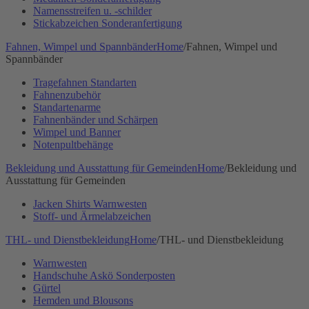
Namensstreifen u. -schilder
Stickabzeichen Sonderanfertigung
Fahnen, Wimpel und Spannbänder
Home
/
Fahnen, Wimpel und
Spannbänder
Tragefahnen Standarten
Fahnenzubehör
Standartenarme
Fahnenbänder und Schärpen
Wimpel und Banner
Notenpultbehänge
Bekleidung und Ausstattung für Gemeinden
Home
/
Bekleidung und
Ausstattung für Gemeinden
Jacken Shirts Warnwesten
Stoff- und Ärmelabzeichen
THL- und Dienstbekleidung
Home
/
THL- und Dienstbekleidung
Warnwesten
Handschuhe Askö Sonderposten
Gürtel
Hemden und Blousons