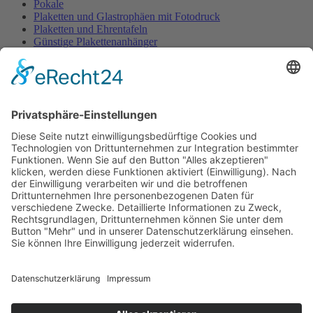
Pokale
Plaketten und Glastrophäen mit Fotodruck
Plaketten und Ehrentafeln
Günstige Plakettenanhänger
Embleme- und Gravurschilder Sonderanfertigung
Ehrenpreisständer u. -figuren
Ehrenpreisständer Acryl GÜNSTIG
Urkunden Feuerwehr
Urkunden Musik
Urkunden-Sonderanfertigungen
Urkundenmappen und -rahmen
Pokale
Home
/
Ehrenpreise u. Urkunden
/
Pokale
Pokalserie Tosca
Festartikel
Home
/
Festartikel
Zubehör für Spendendosen
Glückwunschkarten und Geschenkpapier
Eintritts- u. Festabzeichen
Dekorationen
Organisationsmaterial
Wachsfackeln, Stempel
Kundenkonto
Kundenkonto