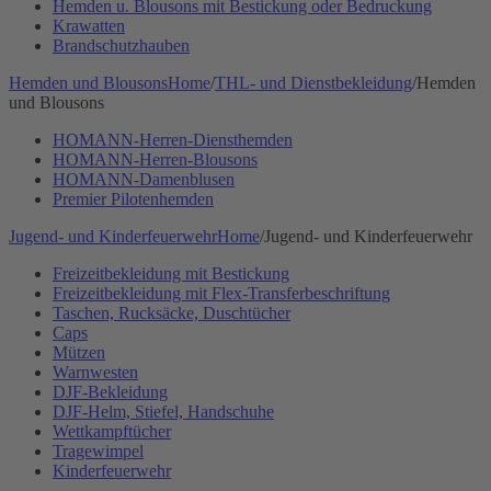
Hemden u. Blousons mit Bestickung oder Bedruckung
Krawatten
Brandschutzhauben
Hemden und Blousons
Home
/
THL- und Dienstbekleidung
/
Hemden
und Blousons
HOMANN-Herren-Diensthemden
HOMANN-Herren-Blousons
HOMANN-Damenblusen
Premier Pilotenhemden
Jugend- und Kinderfeuerwehr
Home
/
Jugend- und Kinderfeuerwehr
Freizeitbekleidung mit Bestickung
Freizeitbekleidung mit Flex-Transferbeschriftung
Taschen, Rucksäcke, Duschtücher
Caps
Mützen
Warnwesten
DJF-Bekleidung
DJF-Helm, Stiefel, Handschuhe
Wettkampftücher
Tragewimpel
Kinderfeuerwehr