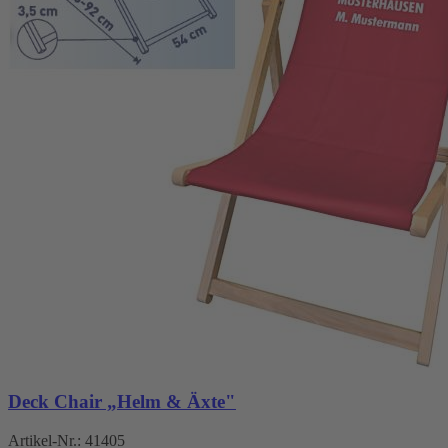
Deck Chair „Helm & Äxte"
Artikel-Nr.:
41405