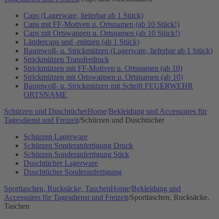
Caps (Lagerware, lieferbar ab 1 Stück)
Caps mit FF-Motiven u. Ortsnamen (ab 10 Stück!)
Caps mit Ortswappen u. Ortsnamen (ab 10 Stück!)
Ländercaps und -mützen (ab 1 Stück)
Baumwoll- u. Strickmützen (Lagerware, lieferbar ab 1 Stück)
Strickmützen Transferdruck
Strickmützen mit FF-Motiven u. Ortsnamen (ab 10)
Strickmützen mit Ortswappen u. Ortsnamen (ab 10)
Baumwoll- u. Strickmützen mit Schrift FEUERWEHR
ORTSNAME
Schürzen und Duschtücher
Home
/
Bekleidung und Accessoires für
Tagesdienst und Freizeit
/
Schürzen und Duschtücher
Schürzen Lagerware
Schürzen Sonderanfertigung Druck
Schürzen Sonderanfertigung Stick
Duschtücher Lagerware
Duschtücher Sonderanfertigung
Sporttaschen, Rucksäcke, Taschen
Home
/
Bekleidung und
Accessoires für Tagesdienst und Freizeit
/
Sporttaschen, Rucksäcke,
Taschen