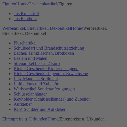
Figuren
Home
/
Geschenkartikel
/
Figuren
aus Kunststoff
aus Echtholz
Werbeartikel, Streuartikel, Dekoartikel
Home
/
Werbeartikel,
Streuartikel, Dekoartikel
Plüschartikel
Schulbedarf und Brandschutzerziehung
Becher, Trinkflaschen, Brotboxen
Basteln und Malen
Streuartikel bis ca. 2 Euro
Kleine Geschenke Kinder u. Jugend
Kleine Geschenke Jugend u. Erwachsene
Lutz Mauder - Sortiment
Luftballons und Zubehör
Werbeartikel Sonderanfertigungen
Schlüsselanhänger
Keyholder (Schlüsselbänder) und Zubehör
Aufkleber
KFZ-Schilder und Aufkleber
Ehrenpreise u. Urkunden
Home
/
Ehrenpreise u. Urkunden