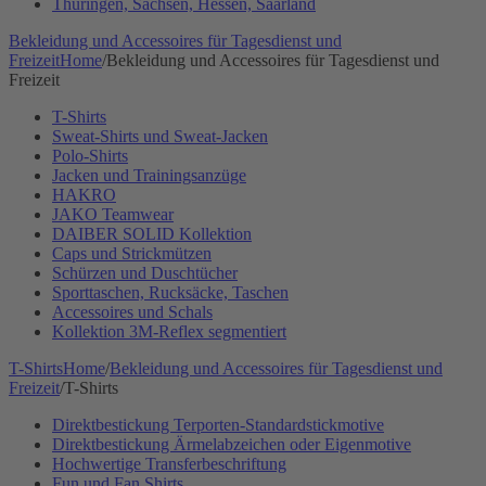
Thüringen, Sachsen, Hessen, Saarland
Bekleidung und Accessoires für Tagesdienst und
Freizeit
Home
/
Bekleidung und Accessoires für Tagesdienst und
Freizeit
T-Shirts
Sweat-Shirts und Sweat-Jacken
Polo-Shirts
Jacken und Trainingsanzüge
HAKRO
JAKO Teamwear
DAIBER SOLID Kollektion
Caps und Strickmützen
Schürzen und Duschtücher
Sporttaschen, Rucksäcke, Taschen
Accessoires und Schals
Kollektion 3M-Reflex segmentiert
T-Shirts
Home
/
Bekleidung und Accessoires für Tagesdienst und
Freizeit
/
T-Shirts
Direktbestickung Terporten-Standardstickmotive
Direktbestickung Ärmelabzeichen oder Eigenmotive
Hochwertige Transferbeschriftung
Fun und Fan Shirts