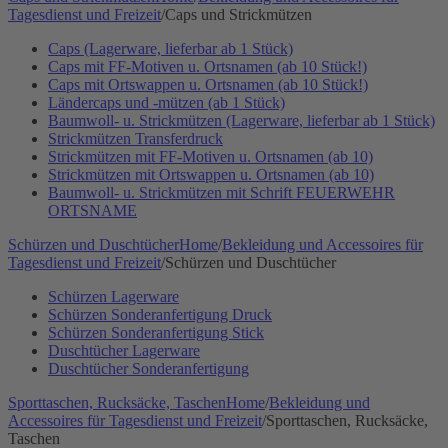
Tagesdienst und Freizeit
/
Caps und Strickmützen
Caps (Lagerware, lieferbar ab 1 Stück)
Caps mit FF-Motiven u. Ortsnamen (ab 10 Stück!)
Caps mit Ortswappen u. Ortsnamen (ab 10 Stück!)
Ländercaps und -mützen (ab 1 Stück)
Baumwoll- u. Strickmützen (Lagerware, lieferbar ab 1 Stück)
Strickmützen Transferdruck
Strickmützen mit FF-Motiven u. Ortsnamen (ab 10)
Strickmützen mit Ortswappen u. Ortsnamen (ab 10)
Baumwoll- u. Strickmützen mit Schrift FEUERWEHR
ORTSNAME
Schürzen und Duschtücher
Home
/
Bekleidung und Accessoires für
Tagesdienst und Freizeit
/
Schürzen und Duschtücher
Schürzen Lagerware
Schürzen Sonderanfertigung Druck
Schürzen Sonderanfertigung Stick
Duschtücher Lagerware
Duschtücher Sonderanfertigung
Sporttaschen, Rucksäcke, Taschen
Home
/
Bekleidung und
Accessoires für Tagesdienst und Freizeit
/
Sporttaschen, Rucksäcke,
Taschen