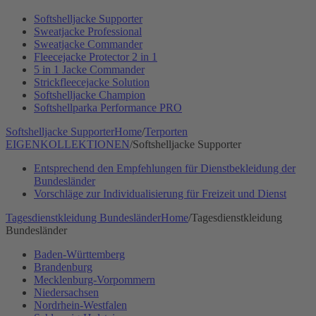
Softshelljacke Supporter
Sweatjacke Professional
Sweatjacke Commander
Fleecejacke Protector 2 in 1
5 in 1 Jacke Commander
Strickfleecejacke Solution
Softshelljacke Champion
Softshellparka Performance PRO
Softshelljacke Supporter
Home
/
Terporten
EIGENKOLLEKTIONEN
/
Softshelljacke Supporter
Entsprechend den Empfehlungen für Dienstbekleidung der
Bundesländer
Vorschläge zur Individualisierung für Freizeit und Dienst
Tagesdienstkleidung Bundesländer
Home
/
Tagesdienstkleidung
Bundesländer
Baden-Württemberg
Brandenburg
Mecklenburg-Vorpommern
Niedersachsen
Nordrhein-Westfalen