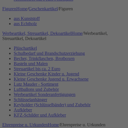
Figuren
Home
/
Geschenkartikel
/
Figuren
aus Kunststoff
aus Echtholz
Werbeartikel, Streuartikel, Dekoartikel
Home
/
Werbeartikel,
Streuartikel, Dekoartikel
Plüschartikel
Schulbedarf und Brandschutzerziehung
Becher, Trinkflaschen, Brotboxen
Basteln und Malen
Streuartikel bis ca. 2 Euro
Kleine Geschenke Kinder u. Jugend
Kleine Geschenke Jugend u. Erwachsene
Lutz Mauder - Sortiment
Luftballons und Zubehör
Werbeartikel Sonderanfertigungen
Schlüsselanhänger
Keyholder (Schlüsselbänder) und Zubehör
Aufkleber
KFZ-Schilder und Aufkleber
Ehrenpreise u. Urkunden
Home
/
Ehrenpreise u. Urkunden