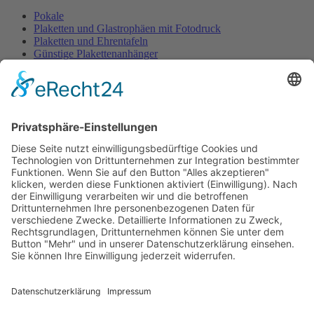
Pokale
Plaketten und Glastrophäen mit Fotodruck
Plaketten und Ehrentafeln
Günstige Plakettenanhänger
Embleme- und Gravurschilder Sonderanfertigung
Ehrenpreisständer u. -figuren
Ehrenpreisständer Acryl GÜNSTIG
Urkunden Feuerwehr
Urkunden Musik
Urkunden-Sonderanfertigungen
Urkundenmappen und -rahmen
Pokale
Home
/
Ehrenpreise u. Urkunden
/
Pokale
Pokalserie Tosca
Festartikel
Home
/
Festartikel
Zubehör für Spendendosen
Glückwunschkarten und Geschenkpapier
Eintritts- u. Festabzeichen
Dekorationen
Organisationsmaterial
Wachsfackeln, Stempel