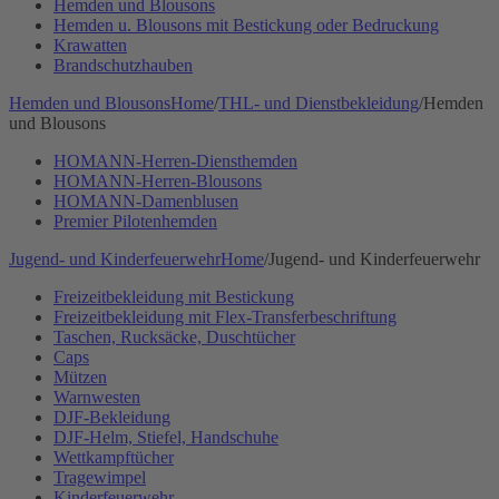
Hemden und Blousons
Hemden u. Blousons mit Bestickung oder Bedruckung
Krawatten
Brandschutzhauben
Hemden und Blousons
Home
/
THL- und Dienstbekleidung
/
Hemden
und Blousons
HOMANN-Herren-Diensthemden
HOMANN-Herren-Blousons
HOMANN-Damenblusen
Premier Pilotenhemden
Jugend- und Kinderfeuerwehr
Home
/
Jugend- und Kinderfeuerwehr
Freizeitbekleidung mit Bestickung
Freizeitbekleidung mit Flex-Transferbeschriftung
Taschen, Rucksäcke, Duschtücher
Caps
Mützen
Warnwesten
DJF-Bekleidung
DJF-Helm, Stiefel, Handschuhe
Wettkampftücher
Tragewimpel
Kinderfeuerwehr