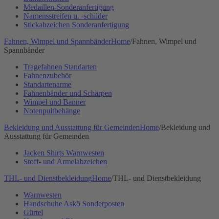
Medaillen-Sonderanfertigung
Namensstreifen u. -schilder
Stickabzeichen Sonderanfertigung
Fahnen, Wimpel und Spannbänder
Home
/
Fahnen, Wimpel und
Spannbänder
Tragefahnen Standarten
Fahnenzubehör
Standartenarme
Fahnenbänder und Schärpen
Wimpel und Banner
Notenpultbehänge
Bekleidung und Ausstattung für Gemeinden
Home
/
Bekleidung und
Ausstattung für Gemeinden
Jacken Shirts Warnwesten
Stoff- und Ärmelabzeichen
THL- und Dienstbekleidung
Home
/
THL- und Dienstbekleidung
Warnwesten
Handschuhe Askö Sonderposten
Gürtel