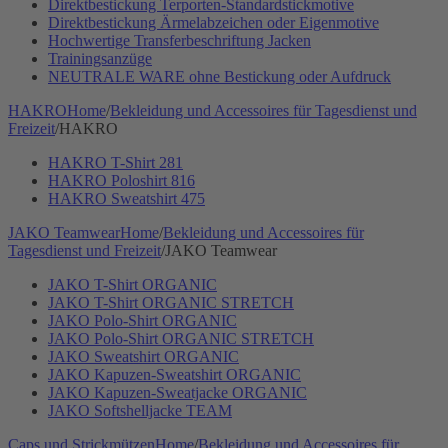
Direktbestickung Terporten-Standardstickmotive
Direktbestickung Ärmelabzeichen oder Eigenmotive
Hochwertige Transferbeschriftung Jacken
Trainingsanzüge
NEUTRALE WARE ohne Bestickung oder Aufdruck
HAKRO
Home
/
Bekleidung und Accessoires für Tagesdienst und
Freizeit
/
HAKRO
HAKRO T-Shirt 281
HAKRO Poloshirt 816
HAKRO Sweatshirt 475
JAKO Teamwear
Home
/
Bekleidung und Accessoires für
Tagesdienst und Freizeit
/
JAKO Teamwear
JAKO T-Shirt ORGANIC
JAKO T-Shirt ORGANIC STRETCH
JAKO Polo-Shirt ORGANIC
JAKO Polo-Shirt ORGANIC STRETCH
JAKO Sweatshirt ORGANIC
JAKO Kapuzen-Sweatshirt ORGANIC
JAKO Kapuzen-Sweatjacke ORGANIC
JAKO Softshelljacke TEAM
Caps und Strickmützen
Home
/
Bekleidung und Accessoires für