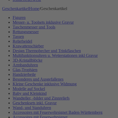
Geschenkartikel
Home
/
Geschenkartikel
Figuren
Messer- u. Toolsets inklusive Gravur
Taschenmesser und Tools
Rettungsmesser
Tassen
Reliefseidel
Krawattenschieber
Design Thermobecher und Trinkflaschen
Multifunktionsuhren u. Wetterstationen inkl Gravur
3D-Kristallblöcke
Armbanduhren
Glas-Trophäen
Handzierbeile
Besonderes und Ausgefallenes
Kleine Geschenke inklusive Widmung
Modelle auf Sockel
Baby und Kleinkind
Wandteller, -bilder und Zinnreliefs
Geschenksets inkl. Gravur
Wand- und Standuhren
Accessoires mit Feuerwehrsignet Baden-Württemberg
Accessoires mit Feuerwehrsignet