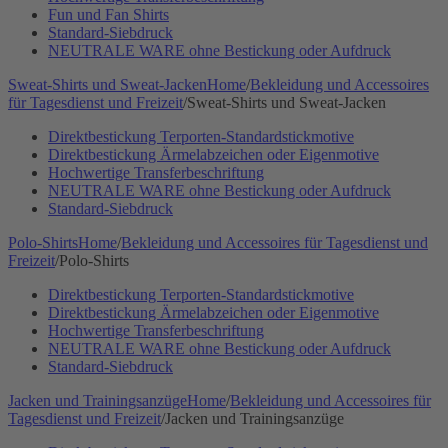
Fun und Fan Shirts
Standard-Siebdruck
NEUTRALE WARE ohne Bestickung oder Aufdruck
Sweat-Shirts und Sweat-Jacken
Home
/
Bekleidung und Accessoires
für Tagesdienst und Freizeit
/
Sweat-Shirts und Sweat-Jacken
Direktbestickung Terporten-Standardstickmotive
Direktbestickung Ärmelabzeichen oder Eigenmotive
Hochwertige Transferbeschriftung
NEUTRALE WARE ohne Bestickung oder Aufdruck
Standard-Siebdruck
Polo-Shirts
Home
/
Bekleidung und Accessoires für Tagesdienst und
Freizeit
/
Polo-Shirts
Direktbestickung Terporten-Standardstickmotive
Direktbestickung Ärmelabzeichen oder Eigenmotive
Hochwertige Transferbeschriftung
NEUTRALE WARE ohne Bestickung oder Aufdruck
Standard-Siebdruck
Jacken und Trainingsanzüge
Home
/
Bekleidung und Accessoires für
Tagesdienst und Freizeit
/
Jacken und Trainingsanzüge