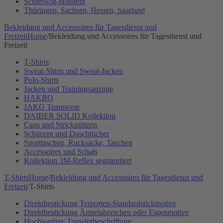
Schleswig-Holstein
Thüringen, Sachsen, Hessen, Saarland
Bekleidung und Accessoires für Tagesdienst und
Freizeit
Home
/
Bekleidung und Accessoires für Tagesdienst und
Freizeit
T-Shirts
Sweat-Shirts und Sweat-Jacken
Polo-Shirts
Jacken und Trainingsanzüge
HAKRO
JAKO Teamwear
DAIBER SOLID Kollektion
Caps und Strickmützen
Schürzen und Duschtücher
Sporttaschen, Rucksäcke, Taschen
Accessoires und Schals
Kollektion 3M-Reflex segmentiert
T-Shirts
Home
/
Bekleidung und Accessoires für Tagesdienst und
Freizeit
/
T-Shirts
Direktbestickung Terporten-Standardstickmotive
Direktbestickung Ärmelabzeichen oder Eigenmotive
Hochwertige Transferbeschriftung