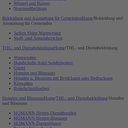
Wimpel und Banner
Notenpultbehänge
Bekleidung und Ausstattung für Gemeinden
Home
/
Bekleidung und
Ausstattung für Gemeinden
Jacken Shirts Warnwesten
Stoff- und Ärmelabzeichen
THL- und Dienstbekleidung
Home
/
THL- und Dienstbekleidung
Warnwesten
Handschuhe Askö Sonderposten
Gürtel
Hemden und Blousons
Hemden u. Blousons mit Bestickung oder Bedruckung
Krawatten
Brandschutzhauben
Hemden und Blousons
Home
/
THL- und Dienstbekleidung
/
Hemden
und Blousons
HOMANN-Herren-Diensthemden
HOMANN-Herren-Blousons
HOMANN-Damenblusen