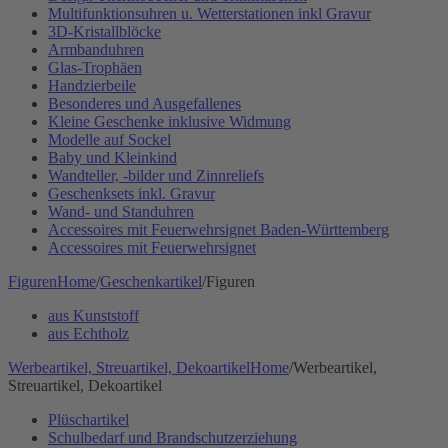
Multifunktionsuhren u. Wetterstationen inkl Gravur
3D-Kristallblöcke
Armbanduhren
Glas-Trophäen
Handzierbeile
Besonderes und Ausgefallenes
Kleine Geschenke inklusive Widmung
Modelle auf Sockel
Baby und Kleinkind
Wandteller, -bilder und Zinnreliefs
Geschenksets inkl. Gravur
Wand- und Standuhren
Accessoires mit Feuerwehrsignet Baden-Württemberg
Accessoires mit Feuerwehrsignet
Figuren
Home
/
Geschenkartikel
/
Figuren
aus Kunststoff
aus Echtholz
Werbeartikel, Streuartikel, Dekoartikel
Home
/
Werbeartikel,
Streuartikel, Dekoartikel
Plüschartikel
Schulbedarf und Brandschutzerziehung