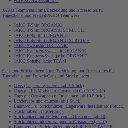
HAKRO Sweatshirt 475
JAKO Teamwear
Home
/
Bekleidung und Accessoires für
Tagesdienst und Freizeit
/
JAKO Teamwear
JAKO T-Shirt ORGANIC
JAKO T-Shirt ORGANIC STRETCH
JAKO Polo-Shirt ORGANIC
JAKO Polo-Shirt ORGANIC STRETCH
JAKO Sweatshirt ORGANIC
JAKO Kapuzen-Sweatshirt ORGANIC
JAKO Kapuzen-Sweatjacke ORGANIC
JAKO Softshelljacke TEAM
Caps und Strickmützen
Home
/
Bekleidung und Accessoires für
Tagesdienst und Freizeit
/
Caps und Strickmützen
Caps (Lagerware, lieferbar ab 1 Stück)
Caps mit FF-Motiven u. Ortsnamen (ab 10 Stück!)
Caps mit Ortswappen u. Ortsnamen (ab 10 Stück!)
Ländercaps und -mützen (ab 1 Stück)
Baumwoll- u. Strickmützen (Lagerware, lieferbar ab 1 Stück)
Strickmützen Transferdruck
Strickmützen mit FF-Motiven u. Ortsnamen (ab 10)
Strickmützen mit Ortswappen u. Ortsnamen (ab 10)
Baumwoll- u. Strickmützen mit Schrift FEUERWEHR