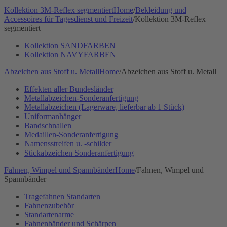
Kollektion 3M-Reflex segmentiert
Home
/
Bekleidung und
Accessoires für Tagesdienst und Freizeit
/
Kollektion 3M-Reflex
segmentiert
Kollektion SANDFARBEN
Kollektion NAVYFARBEN
Abzeichen aus Stoff u. Metall
Home
/
Abzeichen aus Stoff u. Metall
Effekten aller Bundesländer
Metallabzeichen-Sonderanfertigung
Metallabzeichen (Lagerware, lieferbar ab 1 Stück)
Uniformanhänger
Bandschnallen
Medaillen-Sonderanfertigung
Namensstreifen u. -schilder
Stickabzeichen Sonderanfertigung
Fahnen, Wimpel und Spannbänder
Home
/
Fahnen, Wimpel und
Spannbänder
Tragefahnen Standarten
Fahnenzubehör
Standartenarme
Fahnenbänder und Schärpen