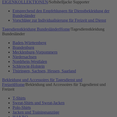
EIGENKOLLEKTIONEN
/
Softshelljacke Supporter
Entsprechend den Empfehlungen für Dienstbekleidung der
Bundesländer
Vorschläge zur Individualisierung für Freizeit und Dienst
Tagesdienstkleidung Bundesländer
Home
/
Tagesdienstkleidung
Bundesländer
Baden-Württemberg
Brandenburg
Mecklenburg-Vorpommern
Niedersachsen
Nordrhein-Westfalen
Schleswig-Holstein
Thüringen, Sachsen, Hessen, Saarland
Bekleidung und Accessoires für Tagesdienst und
Freizeit
Home
/
Bekleidung und Accessoires für Tagesdienst und
Freizeit
T-Shirts
Sweat-Shirts und Sweat-Jacken
Polo-Shirts
Jacken und Trainingsanzüge
HAKRO