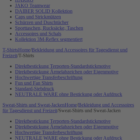
JAKO Teamwear
DAIBER SOLID Kollektion
Caps und Strickmützen
Schürzen und Duschtücher
Sporttaschen, Rucksäcke, Taschen
Accessoires und Schals
Kollektion 3M-Reflex segmentiert
T-Shirts
Home
/
Bekleidung und Accessoires für Tagesdienst und
Freizeit
/
T-Shirts
Direktbestickung Terporten-Standardstickmotive
Direktbestickung Ärmelabzeichen oder Eigenmotive
Hochwertige Transferbeschriftung
Fun und Fan Shirts
Standard-Siebdruck
NEUTRALE WARE ohne Bestickung oder Aufdruck
Sweat-Shirts und Sweat-Jacken
Home
/
Bekleidung und Accessoires
für Tagesdienst und Freizeit
/
Sweat-Shirts und Sweat-Jacken
Direktbestickung Terporten-Standardstickmotive
Direktbestickung Ärmelabzeichen oder Eigenmotive
Hochwertige Transferbeschriftung
NEUTRALE WARE ohne Bestickung oder Aufdruck