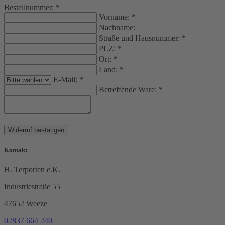
Bestellnummer:
*
Vorname:
*
Nachname:
Straße und Hausnummer:
*
PLZ:
*
Ort:
*
Land:
*
E-Mail:
*
Betreffende Ware:
*
Widerruf bestätigen
Kontakt
H. Terporten e.K.
Industriestraße 55
47652 Weeze
02837 664 240