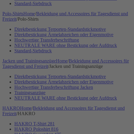
Standard-Siebdruck
Polo-Shirts
Home
/
Bekleidung und Accessoires für Tagesdienst und
Freizeit
/
Polo-Shirts
Direktbestickung Terporten-Standardstickmotive
Direktbestickung Ärmelabzeichen oder Eigenmotive
Hochwertige Transferbeschriftung
NEUTRALE WARE ohne Bestickung oder Aufdruck
Standard-Siebdruck
Jacken und Trainingsanzüge
Home
/
Bekleidung und Accessoires für
Tagesdienst und Freizeit
/
Jacken und Trainingsanzüge
Direktbestickung Terporten-Standardstickmotive
Direktbestickung Ärmelabzeichen oder Eigenmotive
Hochwertige Transferbeschriftung Jacken
Trainingsanzüge
NEUTRALE WARE ohne Bestickung oder Aufdruck
HAKRO
Home
/
Bekleidung und Accessoires für Tagesdienst und
Freizeit
/
HAKRO
HAKRO T-Shirt 281
HAKRO Poloshirt 816