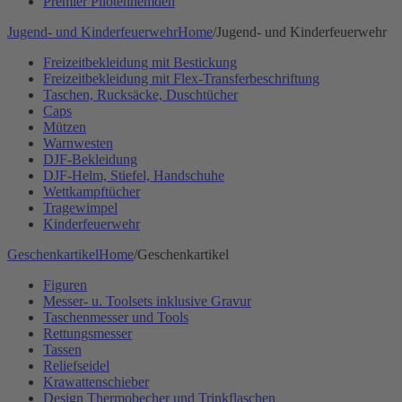
Premier Pilotenhemden
Jugend- und Kinderfeuerwehr
Home
/
Jugend- und Kinderfeuerwehr
Freizeitbekleidung mit Bestickung
Freizeitbekleidung mit Flex-Transferbeschriftung
Taschen, Rucksäcke, Duschtücher
Caps
Mützen
Warnwesten
DJF-Bekleidung
DJF-Helm, Stiefel, Handschuhe
Wettkampftücher
Tragewimpel
Kinderfeuerwehr
Geschenkartikel
Home
/
Geschenkartikel
Figuren
Messer- u. Toolsets inklusive Gravur
Taschenmesser und Tools
Rettungsmesser
Tassen
Reliefseidel
Krawattenschieber
Design Thermobecher und Trinkflaschen