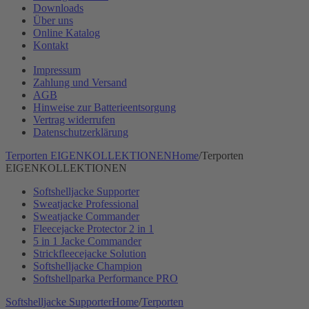
Downloads
Über uns
Online Katalog
Kontakt
Impressum
Zahlung und Versand
AGB
Hinweise zur Batterieentsorgung
Vertrag widerrufen
Datenschutzerklärung
Terporten EIGENKOLLEKTIONEN
Home
/
Terporten
EIGENKOLLEKTIONEN
Softshelljacke Supporter
Sweatjacke Professional
Sweatjacke Commander
Fleecejacke Protector 2 in 1
5 in 1 Jacke Commander
Strickfleecejacke Solution
Softshelljacke Champion
Softshellparka Performance PRO
Softshelljacke Supporter
Home
/
Terporten