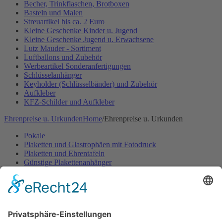
Becher, Trinkflaschen, Brotboxen
Basteln und Malen
Streuartikel bis ca. 2 Euro
Kleine Geschenke Kinder u. Jugend
Kleine Geschenke Jugend u. Erwachsene
Lutz Mauder - Sortiment
Luftballons und Zubehör
Werbeartikel Sonderanfertigungen
Schlüsselanhänger
Keyholder (Schlüsselbänder) und Zubehör
Aufkleber
KFZ-Schilder und Aufkleber
Ehrenpreise u. Urkunden
Home
/
Ehrenpreise u. Urkunden
Pokale
Plaketten und Glastrophäen mit Fotodruck
Plaketten und Ehrentafeln
Günstige Plakettenanhänger
Embleme- und Gravurschilder Sonderanfertigung
Ehrenpreisständer u. -figuren
Ehrenpreisständer Acryl GÜNSTIG
Urkunden Feuerwehr
Urkunden Musik
Urkunden-Sonderanfertigungen