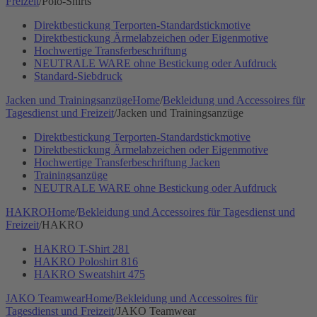
Freizeit
/
Polo-Shirts
Direktbestickung Terporten-Standardstickmotive
Direktbestickung Ärmelabzeichen oder Eigenmotive
Hochwertige Transferbeschriftung
NEUTRALE WARE ohne Bestickung oder Aufdruck
Standard-Siebdruck
Jacken und Trainingsanzüge
Home
/
Bekleidung und Accessoires für
Tagesdienst und Freizeit
/
Jacken und Trainingsanzüge
Direktbestickung Terporten-Standardstickmotive
Direktbestickung Ärmelabzeichen oder Eigenmotive
Hochwertige Transferbeschriftung Jacken
Trainingsanzüge
NEUTRALE WARE ohne Bestickung oder Aufdruck
HAKRO
Home
/
Bekleidung und Accessoires für Tagesdienst und
Freizeit
/
HAKRO
HAKRO T-Shirt 281
HAKRO Poloshirt 816
HAKRO Sweatshirt 475
JAKO Teamwear
Home
/
Bekleidung und Accessoires für
Tagesdienst und Freizeit
/
JAKO Teamwear