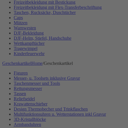
Freizeitbekleidung mit Bestickung
Freizeitbekleidung mit Flex-Transferbeschriftung
Taschen, Rucksäcke, Duschtücher
Caps
Mützen
Warnwesten
DJF-Bekleidung
DJF-Helm, Stiefel, Handschuhe
Wettkampftücher
Tragewimpel
Kinderfeuerwehr
Geschenkartikel
Home
/
Geschenkartikel
Figuren
Messer- u. Toolsets inklusive Gravur
Taschenmesser und Tools
Rettungsmesser
Tassen
Reliefseidel
Krawattenschieber
Design Thermobecher und Trinkflaschen
Multifunktionsuhren u. Wetterstationen inkl Gravur
3D-Kristallblöcke
Armbanduhren