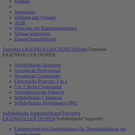
Kontakt
Impressum
Zahlung und Versand
AGB
Hinweise zur Batterieentsorgung
Vertrag widerrufen
Datenschutzerklärung
Terporten EIGENKOLLEKTIONEN
Home
/
Terporten
EIGENKOLLEKTIONEN
Softshelljacke Supporter
Sweatjacke Professional
Sweatjacke Commander
Fleecejacke Protector 2 in 1
5 in 1 Jacke Commander
Strickfleecejacke Solution
Softshelljacke Champion
Softshellparka Performance PRO
Softshelljacke Supporter
Home
/
Terporten
EIGENKOLLEKTIONEN
/
Softshelljacke Supporter
Entsprechend den Empfehlungen für Dienstbekleidung der
Bundesländer