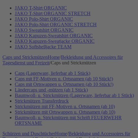
JAKO T-Shirt ORGANIC
JAKO T-Shirt ORGANIC STRETCH
JAKO Polo-Shirt ORGANIC
JAKO Polo-Shirt ORGANIC STRETCH
JAKO Sweatshirt ORGANIC
JAKO Kapuzen-Sweatshirt ORGANIC
JAKO Kapuzen-Sweatjacke ORGANIC
JAKO Softshelljacke TEAM
Caps und Strickmützen
Home
/
Bekleidung und Accessoires für
Tagesdienst und Freizeit
/
Caps und Strickmützen
Caps (Lagerware, lieferbar ab 1 Stück)
Caps mit FF-Motiven u. Ortsnamen (ab 10 Stück!)
Caps mit Ortswappen u. Ortsnamen (ab 10 Stück!)
Ländercaps und -mützen (ab 1 Stück)
Baumwoll- u. Strickmützen (Lagerware, lieferbar ab 1 Stück)
Strickmützen Transferdruck
Strickmützen mit FF-Motiven u. Ortsnamen (ab 10)
Strickmützen mit Ortswappen u. Ortsnamen (ab 10)
Baumwoll- u. Strickmützen mit Schrift FEUERWEHR
ORTSNAME
Schürzen und Duschtücher
Home
/
Bekleidung und Accessoires für