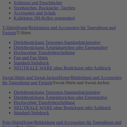
Schürzen und Duschtücher
Sporttaschen, Rucksäcke, Taschen
Accessoires und Schals
Kollektion 3M-Reflex segmentiert
T-Shirts
Home
/
Bekleidung und Accessoires für Tagesdienst und
Freizeit
/
T-Shirts
Direktbestickung Terporten-Standardstickmotive
Direktbestickung Ärmelabzeichen oder Eigenmotive
Hochwertige Transferbeschriftung
Fun und Fan Shirts
Standard-Siebdruck
NEUTRALE WARE ohne Bestickung oder Aufdruck
Sweat-Shirts und Sweat-Jacken
Home
/
Bekleidung und Accessoires
für Tagesdienst und Freizeit
/
Sweat-Shirts und Sweat-Jacken
Direktbestickung Terporten-Standardstickmotive
Direktbestickung Ärmelabzeichen oder Eigenmotive
Hochwertige Transferbeschriftung
NEUTRALE WARE ohne Bestickung oder Aufdruck
Standard-Siebdruck
Polo-Shirts
Home
/
Bekleidung und Accessoires für Tagesdienst und