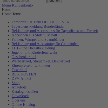
suchen
Menü
Kundenkonto
Home
Home
Home
Terporten EIGENKOLLEKTIONEN
Tagesdienstkleidung Bundesländer
Bekleidung und Accessoires für Tagesdienst und Freizeit
Abzeichen aus Stoff u. Metall
Fahnen, Wimpel und Spannbänder
Bekleidung und Ausstattung für Gemeinden
THL- und Dienstbekleidung
Jugend- und Kinderfeuerwehr
Geschenkartikel
Werbeartikel, Streuartikel, Dekoartikel
Ehrenpreise u. Urkunden
Festartikel
RESTPOSTEN
DFV-Artikel
Shop
Angebote
Katalog bestellen
Downloads
Über uns
Online Katalog