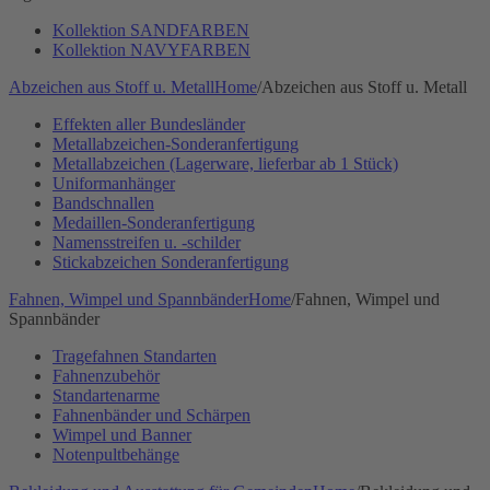
Kollektion SANDFARBEN
Kollektion NAVYFARBEN
Abzeichen aus Stoff u. Metall
Home
/
Abzeichen aus Stoff u. Metall
Effekten aller Bundesländer
Metallabzeichen-Sonderanfertigung
Metallabzeichen (Lagerware, lieferbar ab 1 Stück)
Uniformanhänger
Bandschnallen
Medaillen-Sonderanfertigung
Namensstreifen u. -schilder
Stickabzeichen Sonderanfertigung
Fahnen, Wimpel und Spannbänder
Home
/
Fahnen, Wimpel und
Spannbänder
Tragefahnen Standarten
Fahnenzubehör
Standartenarme
Fahnenbänder und Schärpen
Wimpel und Banner
Notenpultbehänge