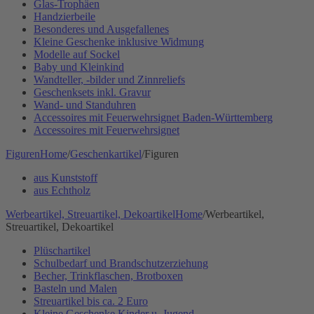
Glas-Trophäen
Handzierbeile
Besonderes und Ausgefallenes
Kleine Geschenke inklusive Widmung
Modelle auf Sockel
Baby und Kleinkind
Wandteller, -bilder und Zinnreliefs
Geschenksets inkl. Gravur
Wand- und Standuhren
Accessoires mit Feuerwehrsignet Baden-Württemberg
Accessoires mit Feuerwehrsignet
Figuren
Home
/
Geschenkartikel
/
Figuren
aus Kunststoff
aus Echtholz
Werbeartikel, Streuartikel, Dekoartikel
Home
/
Werbeartikel,
Streuartikel, Dekoartikel
Plüschartikel
Schulbedarf und Brandschutzerziehung
Becher, Trinkflaschen, Brotboxen
Basteln und Malen
Streuartikel bis ca. 2 Euro
Kleine Geschenke Kinder u. Jugend