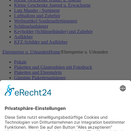
Kleine Geschenke Jugend u. Erwachsene
Lutz Mauder - Sortiment
Luftballons und Zubehör
Werbeartikel Sonderanfertigungen
Schlüsselanhänger
Keyholder (Schlüsselbänder) und Zubehör
Aufkleber
KFZ-Schilder und Aufkleber
Ehrenpreise u. Urkunden
Home
/
Ehrenpreise u. Urkunden
Pokale
Plaketten und Glastrophäen mit Fotodruck
Plaketten und Ehrentafeln
Günstige Plakettenanhänger
Embleme- und Gravurschilder Sonderanfertigung
Ehrenpreisständer u. -figuren
Ehrenpreisständer Acryl GÜNSTIG
Urkunden Feuerwehr
Urkunden Musik
Urkunden-Sonderanfertigungen
Urkundenmappen und -rahmen
Pokale
Home
/
Ehrenpreise u. Urkunden
/
Pokale