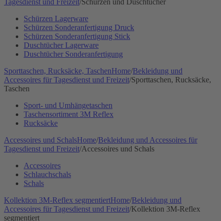
Tagesdienst und Freizeit
/
Schürzen und Duschtücher
Schürzen Lagerware
Schürzen Sonderanfertigung Druck
Schürzen Sonderanfertigung Stick
Duschtücher Lagerware
Duschtücher Sonderanfertigung
Sporttaschen, Rucksäcke, Taschen
Home
/
Bekleidung und
Accessoires für Tagesdienst und Freizeit
/
Sporttaschen, Rucksäcke,
Taschen
Sport- und Umhängetaschen
Taschensortiment 3M Reflex
Rucksäcke
Accessoires und Schals
Home
/
Bekleidung und Accessoires für
Tagesdienst und Freizeit
/
Accessoires und Schals
Accessoires
Schlauchschals
Schals
Kollektion 3M-Reflex segmentiert
Home
/
Bekleidung und
Accessoires für Tagesdienst und Freizeit
/
Kollektion 3M-Reflex
segmentiert