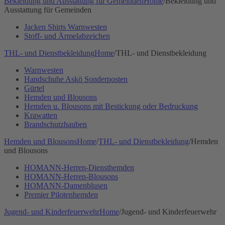
Bekleidung und Ausstattung für Gemeinden
Home
/
Bekleidung und
Ausstattung für Gemeinden
Jacken Shirts Warnwesten
Stoff- und Ärmelabzeichen
THL- und Dienstbekleidung
Home
/
THL- und Dienstbekleidung
Warnwesten
Handschuhe Askö Sonderposten
Gürtel
Hemden und Blousons
Hemden u. Blousons mit Bestickung oder Bedruckung
Krawatten
Brandschutzhauben
Hemden und Blousons
Home
/
THL- und Dienstbekleidung
/
Hemden
und Blousons
HOMANN-Herren-Diensthemden
HOMANN-Herren-Blousons
HOMANN-Damenblusen
Premier Pilotenhemden
Jugend- und Kinderfeuerwehr
Home
/
Jugend- und Kinderfeuerwehr