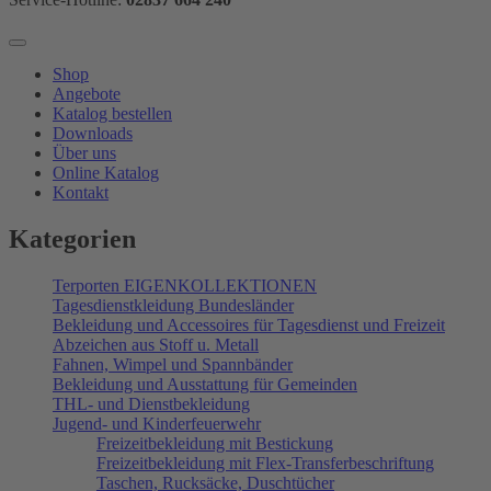
Shop
Angebote
Katalog bestellen
Downloads
Über uns
Online Katalog
Kontakt
Kategorien
Terporten EIGENKOLLEKTIONEN
Tagesdienstkleidung Bundesländer
Bekleidung und Accessoires für Tagesdienst und Freizeit
Abzeichen aus Stoff u. Metall
Fahnen, Wimpel und Spannbänder
Bekleidung und Ausstattung für Gemeinden
THL- und Dienstbekleidung
Jugend- und Kinderfeuerwehr
Freizeitbekleidung mit Bestickung
Freizeitbekleidung mit Flex-Transferbeschriftung
Taschen, Rucksäcke, Duschtücher