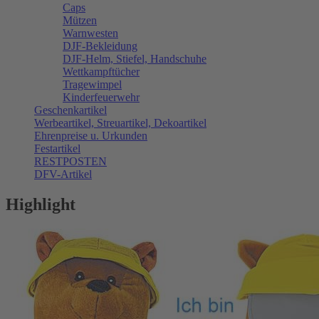
Caps
Mützen
Warnwesten
DJF-Bekleidung
DJF-Helm, Stiefel, Handschuhe
Wettkampftücher
Tragewimpel
Kinderfeuerwehr
Geschenkartikel
Werbeartikel, Streuartikel, Dekoartikel
Ehrenpreise u. Urkunden
Festartikel
RESTPOSTEN
DFV-Artikel
Highlight