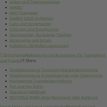
Jacken und Trainingsanzüge
HAKRO
JAKO Teamwear
DAIBER SOLID Kollektion
Caps und Strickmützen
Schürzen und Duschtücher
Sporttaschen, Rucksäcke, Taschen
Accessoires und Schals
Kollektion 3M-Reflex segmentiert
T-Shirts
Home
/
Bekleidung und Accessoires für Tagesdienst
und Freizeit
/
T-Shirts
Direktbestickung Terporten-Standardstickmotive
Direktbestickung Ärmelabzeichen oder Eigenmotive
Hochwertige Transferbeschriftung
Fun und Fan Shirts
Standard-Siebdruck
NEUTRALE WARE ohne Bestickung oder Aufdruck
Sweat-Shirts und Sweat-Jacken
Home
/
Bekleidung und