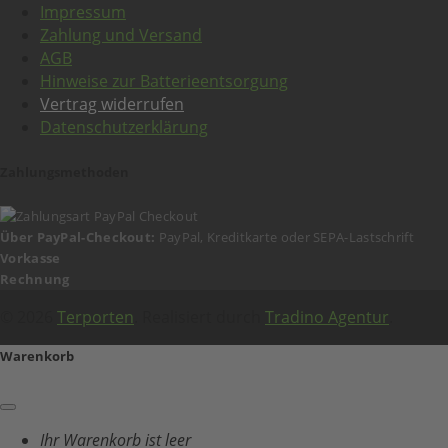
Impressum
Zahlung und Versand
AGB
Hinweise zur Batterieentsorgung
Vertrag widerrufen
Datenschutzerklärung
Zahlungsmethoden
Über PayPal-Checkout:
PayPal, Kreditkarte oder SEPA-Lastschrift
Vorkasse
Rechnung
© 2026
Terporten
. Realisiert durch
Tradino Agentur
.
Warenkorb
Ihr Warenkorb ist leer