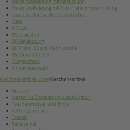
Freizeitbekleidung mit Bestickung
Freizeitbekleidung mit Flex-Transferbeschriftung
Taschen, Rucksäcke, Duschtücher
Caps
Mützen
Warnwesten
DJF-Bekleidung
DJF-Helm, Stiefel, Handschuhe
Wettkampftücher
Tragewimpel
Kinderfeuerwehr
Geschenkartikel
Home
/
Geschenkartikel
Figuren
Messer- u. Toolsets inklusive Gravur
Taschenmesser und Tools
Rettungsmesser
Tassen
Reliefseidel