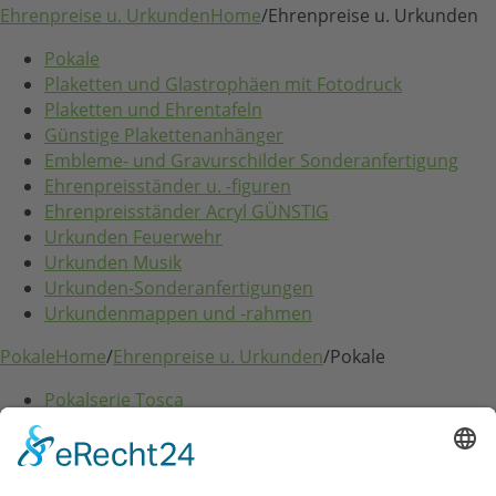
Ehrenpreise u. Urkunden
Home
/
Ehrenpreise u. Urkunden
Pokale
Plaketten und Glastrophäen mit Fotodruck
Plaketten und Ehrentafeln
Günstige Plakettenanhänger
Embleme- und Gravurschilder Sonderanfertigung
Ehrenpreisständer u. -figuren
Ehrenpreisständer Acryl GÜNSTIG
Urkunden Feuerwehr
Urkunden Musik
Urkunden-Sonderanfertigungen
Urkundenmappen und -rahmen
Pokale
Home
/
Ehrenpreise u. Urkunden
/
Pokale
Pokalserie Tosca
Festartikel
Home
/
Festartikel
Zubehör für Spendendosen