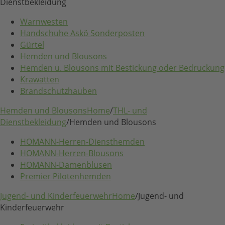
Dienstbekleidung
Warnwesten
Handschuhe Askö Sonderposten
Gürtel
Hemden und Blousons
Hemden u. Blousons mit Bestickung oder Bedruckung
Krawatten
Brandschutzhauben
Hemden und Blousons
Home
/
THL- und
Dienstbekleidung
/
Hemden und Blousons
HOMANN-Herren-Diensthemden
HOMANN-Herren-Blousons
HOMANN-Damenblusen
Premier Pilotenhemden
Jugend- und Kinderfeuerwehr
Home
/
Jugend- und
Kinderfeuerwehr