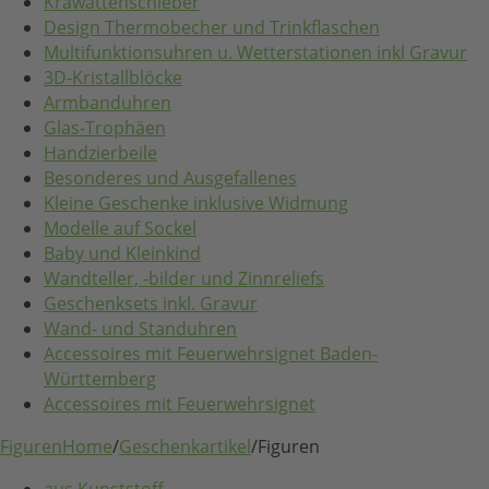
Krawattenschieber
Design Thermobecher und Trinkflaschen
Multifunktionsuhren u. Wetterstationen inkl Gravur
3D-Kristallblöcke
Armbanduhren
Glas-Trophäen
Handzierbeile
Besonderes und Ausgefallenes
Kleine Geschenke inklusive Widmung
Modelle auf Sockel
Baby und Kleinkind
Wandteller, -bilder und Zinnreliefs
Geschenksets inkl. Gravur
Wand- und Standuhren
Accessoires mit Feuerwehrsignet Baden-
Württemberg
Accessoires mit Feuerwehrsignet
Figuren
Home
/
Geschenkartikel
/
Figuren
aus Kunststoff