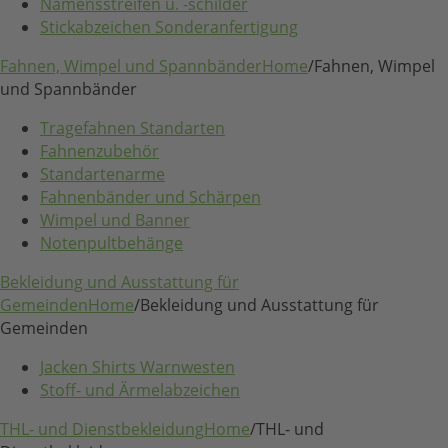
Namensstreifen u. -schilder
Stickabzeichen Sonderanfertigung
Fahnen, Wimpel und Spannbänder
Home
/
Fahnen, Wimpel
und Spannbänder
Tragefahnen Standarten
Fahnenzubehör
Standartenarme
Fahnenbänder und Schärpen
Wimpel und Banner
Notenpultbehänge
Bekleidung und Ausstattung für
Gemeinden
Home
/
Bekleidung und Ausstattung für
Gemeinden
Jacken Shirts Warnwesten
Stoff- und Ärmelabzeichen
THL- und Dienstbekleidung
Home
/
THL- und