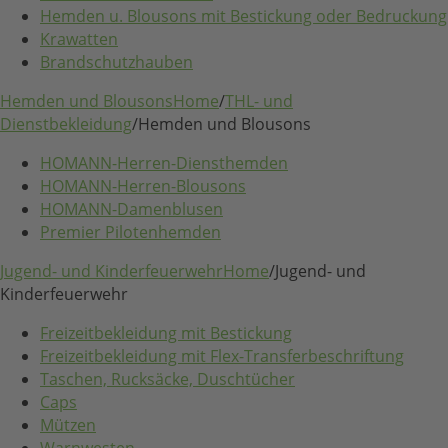
Hemden u. Blousons mit Bestickung oder Bedruckung
Krawatten
Brandschutzhauben
Hemden und Blousons
Home
/
THL- und
Dienstbekleidung
/
Hemden und Blousons
HOMANN-Herren-Diensthemden
HOMANN-Herren-Blousons
HOMANN-Damenblusen
Premier Pilotenhemden
Jugend- und Kinderfeuerwehr
Home
/
Jugend- und
Kinderfeuerwehr
Freizeitbekleidung mit Bestickung
Freizeitbekleidung mit Flex-Transferbeschriftung
Taschen, Rucksäcke, Duschtücher
Caps
Mützen