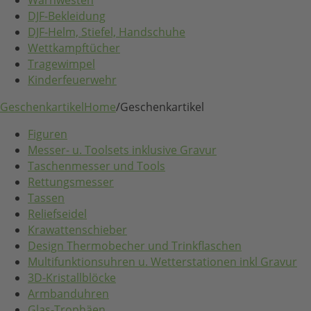
Warnwesten
DJF-Bekleidung
DJF-Helm, Stiefel, Handschuhe
Wettkampftücher
Tragewimpel
Kinderfeuerwehr
Geschenkartikel
Home
/
Geschenkartikel
Figuren
Messer- u. Toolsets inklusive Gravur
Taschenmesser und Tools
Rettungsmesser
Tassen
Reliefseidel
Krawattenschieber
Design Thermobecher und Trinkflaschen
Multifunktionsuhren u. Wetterstationen inkl Gravur
3D-Kristallblöcke
Armbanduhren
Glas-Trophäen