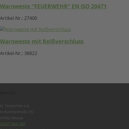
Warnweste "FEUERWEHR" EN ISO 20471
Artikel-Nr.:
27400
Warnweste mit Reißverschluss
Artikel-Nr.:
38822
Kontakt
H. Terporten e.K.
Industriestraße 55
47652 Weeze
02837 664 240