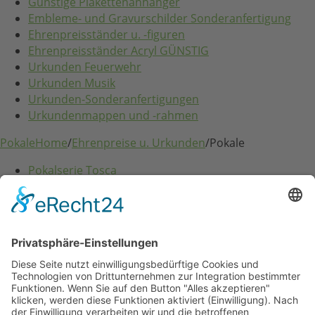
Günstige Plakettenanhänger
Embleme- und Gravurschilder Sonderanfertigung
Ehrenpreisständer u. -figuren
Ehrenpreisständer Acryl GÜNSTIG
Urkunden Feuerwehr
Urkunden Musik
Urkunden-Sonderanfertigungen
Urkundenmappen und -rahmen
Pokale
Home
/
Ehrenpreise u. Urkunden
/
Pokale
Pokalserie Tosca
Festartikel
Home
/
Festartikel
Zubehör für Spendendosen
Glückwunschkarten und Geschenkpapier
Eintritts- u. Festabzeichen
Dekorationen
Organisationsmaterial
Wachsfackeln, Stempel