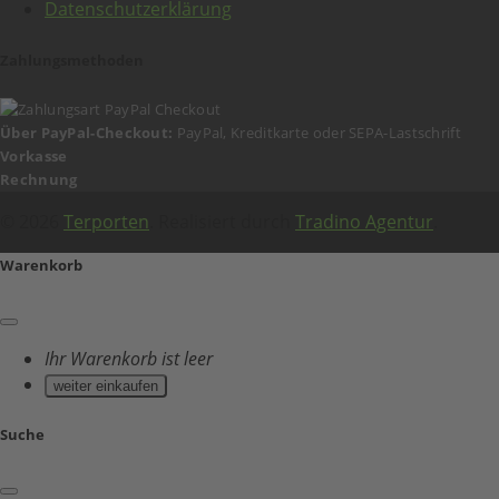
Datenschutzerklärung
Zahlungsmethoden
Über PayPal-Checkout:
PayPal, Kreditkarte oder SEPA-Lastschrift
Vorkasse
Rechnung
© 2026
Terporten
. Realisiert durch
Tradino Agentur
.
Warenkorb
Ihr Warenkorb ist leer
weiter einkaufen
Suche