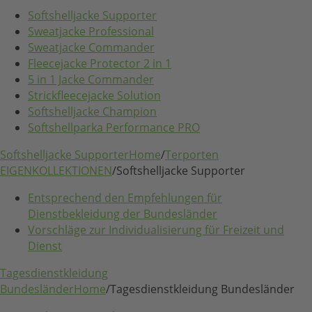
Softshelljacke Supporter
Sweatjacke Professional
Sweatjacke Commander
Fleecejacke Protector 2 in 1
5 in 1 Jacke Commander
Strickfleecejacke Solution
Softshelljacke Champion
Softshellparka Performance PRO
Softshelljacke Supporter
Home
/
Terporten
EIGENKOLLEKTIONEN
/
Softshelljacke Supporter
Entsprechend den Empfehlungen für
Dienstbekleidung der Bundesländer
Vorschläge zur Individualisierung für Freizeit und
Dienst
Tagesdienstkleidung
Bundesländer
Home
/
Tagesdienstkleidung Bundesländer