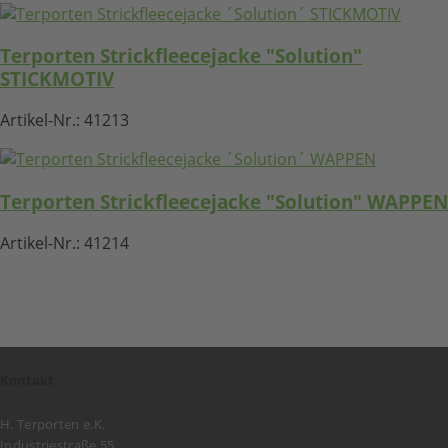
Terporten Strickfleecejacke "Solution"
STICKMOTIV
Artikel-Nr.:
41213
Terporten Strickfleecejacke "Solution" WAPPEN
Artikel-Nr.:
41214
Kontakt
H. Terporten e.K.
Industriestraße 55