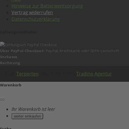
Hinweise zur Batterieentsorgung
Vertrag widerrufen
Datenschutzerklärung
Zahlungsmethoden
Über PayPal-Checkout:
PayPal, Kreditkarte oder SEPA-Lastschrift
Vorkasse
Rechnung
© 2026
Terporten
. Realisiert durch
Tradino Agentur
.
Warenkorb
Ihr Warenkorb ist leer
weiter einkaufen
Suche