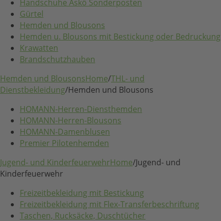
Handschuhe Askö Sonderposten
Gürtel
Hemden und Blousons
Hemden u. Blousons mit Bestickung oder Bedruckung
Krawatten
Brandschutzhauben
Hemden und Blousons
Home
/
THL- und
Dienstbekleidung
/
Hemden und Blousons
HOMANN-Herren-Diensthemden
HOMANN-Herren-Blousons
HOMANN-Damenblusen
Premier Pilotenhemden
Jugend- und Kinderfeuerwehr
Home
/
Jugend- und
Kinderfeuerwehr
Freizeitbekleidung mit Bestickung
Freizeitbekleidung mit Flex-Transferbeschriftung
Taschen, Rucksäcke, Duschtücher