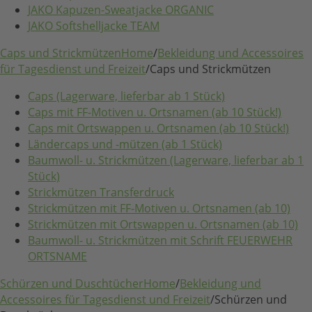
JAKO Kapuzen-Sweatjacke ORGANIC
JAKO Softshelljacke TEAM
Caps und Strickmützen
Home
/
Bekleidung und Accessoires
für Tagesdienst und Freizeit
/
Caps und Strickmützen
Caps (Lagerware, lieferbar ab 1 Stück)
Caps mit FF-Motiven u. Ortsnamen (ab 10 Stück!)
Caps mit Ortswappen u. Ortsnamen (ab 10 Stück!)
Ländercaps und -mützen (ab 1 Stück)
Baumwoll- u. Strickmützen (Lagerware, lieferbar ab 1
Stück)
Strickmützen Transferdruck
Strickmützen mit FF-Motiven u. Ortsnamen (ab 10)
Strickmützen mit Ortswappen u. Ortsnamen (ab 10)
Baumwoll- u. Strickmützen mit Schrift FEUERWEHR
ORTSNAME
Schürzen und Duschtücher
Home
/
Bekleidung und
Accessoires für Tagesdienst und Freizeit
/
Schürzen und