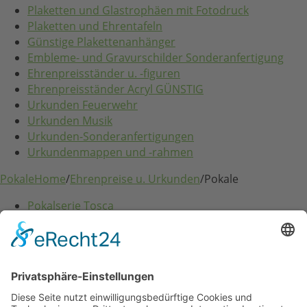
Plaketten und Glastrophäen mit Fotodruck
Plaketten und Ehrentafeln
Günstige Plakettenanhänger
Embleme- und Gravurschilder Sonderanfertigung
Ehrenpreisständer u. -figuren
Ehrenpreisständer Acryl GÜNSTIG
Urkunden Feuerwehr
Urkunden Musik
Urkunden-Sonderanfertigungen
Urkundenmappen und -rahmen
Pokale
Home
/
Ehrenpreise u. Urkunden
/
Pokale
Pokalserie Tosca
Festartikel
Home
/
Festartikel
Zubehör für Spendendosen
Glückwunschkarten und Geschenkpapier
Eintritts- u. Festabzeichen
Dekorationen