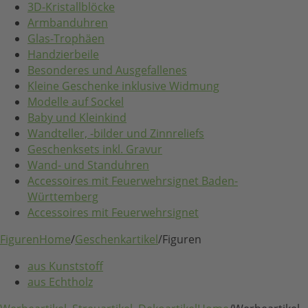
3D-Kristallblöcke
Armbanduhren
Glas-Trophäen
Handzierbeile
Besonderes und Ausgefallenes
Kleine Geschenke inklusive Widmung
Modelle auf Sockel
Baby und Kleinkind
Wandteller, -bilder und Zinnreliefs
Geschenksets inkl. Gravur
Wand- und Standuhren
Accessoires mit Feuerwehrsignet Baden-
Württemberg
Accessoires mit Feuerwehrsignet
Figuren
Home
/
Geschenkartikel
/
Figuren
aus Kunststoff
aus Echtholz