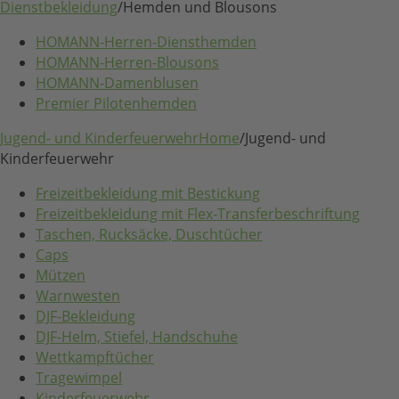
Dienstbekleidung
/
Hemden und Blousons
HOMANN-Herren-Diensthemden
HOMANN-Herren-Blousons
HOMANN-Damenblusen
Premier Pilotenhemden
Jugend- und Kinderfeuerwehr
Home
/
Jugend- und
Kinderfeuerwehr
Freizeitbekleidung mit Bestickung
Freizeitbekleidung mit Flex-Transferbeschriftung
Taschen, Rucksäcke, Duschtücher
Caps
Mützen
Warnwesten
DJF-Bekleidung
DJF-Helm, Stiefel, Handschuhe
Wettkampftücher
Tragewimpel
Kinderfeuerwehr