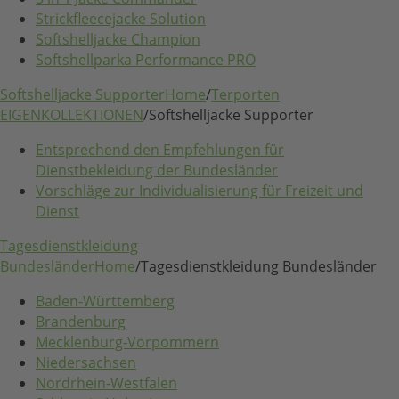
Strickfleecejacke Solution
Softshelljacke Champion
Softshellparka Performance PRO
Softshelljacke Supporter
Home
/
Terporten
EIGENKOLLEKTIONEN
/
Softshelljacke Supporter
Entsprechend den Empfehlungen für
Dienstbekleidung der Bundesländer
Vorschläge zur Individualisierung für Freizeit und
Dienst
Tagesdienstkleidung
Bundesländer
Home
/
Tagesdienstkleidung Bundesländer
Baden-Württemberg
Brandenburg
Mecklenburg-Vorpommern
Niedersachsen
Nordrhein-Westfalen