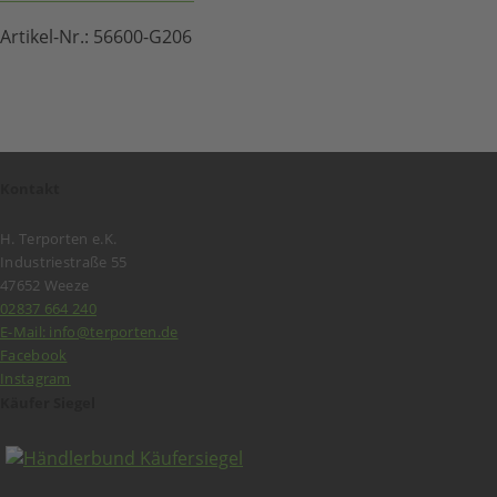
Artikel-Nr.:
56600-G206
Kontakt
H. Terporten e.K.
Industriestraße 55
47652 Weeze
02837 664 240
E-Mail: info@terporten.de
Facebook
Instagram
Käufer Siegel