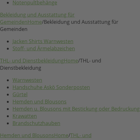
Notenpultbehänge
Bekleidung und Ausstattung für
Gemeinden
Home
/
Bekleidung und Ausstattung für
Gemeinden
Jacken Shirts Warnwesten
Stoff- und Ärmelabzeichen
THL- und Dienstbekleidung
Home
/
THL- und
Dienstbekleidung
Warnwesten
Handschuhe Askö Sonderposten
Gürtel
Hemden und Blousons
Hemden u. Blousons mit Bestickung oder Bedruckung
Krawatten
Brandschutzhauben
Hemden und Blousons
Home
/
THL- und