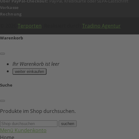
Über PayPal-Checkout:
PayPal, Kreditkarte oder SEPA-Lastschrift
Vorkasse
Rechnung
© 2026
Terporten
. Realisiert durch
Tradino Agentur
.
Warenkorb
Ihr Warenkorb ist leer
weiter einkaufen
Suche
Produkte im Shop durchsuchen.
suchen
Menü
Kundenkonto
Home