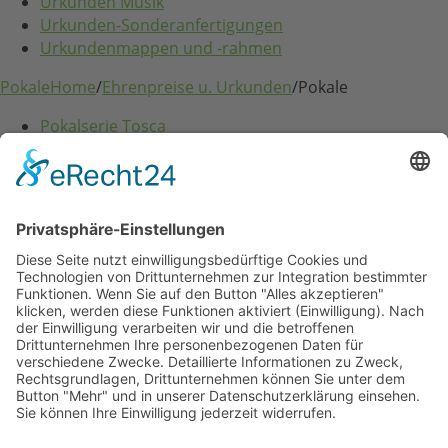
Urkunden Musik
Urkunden-Sonderanfertigungen
Urkundenmappen und -rahmen
Pokale
Home
/
Ehrenpreise u. Urkunden
/
Pokale
Pokalserie Tosca
Festartikel
Home
/
Festartikel
Zubehör für Spendendosen
Glückwunschkarten und Geschenkpapier
Eintritts- u. Festabzeichen
Dekorationen
Organisationsmaterial
Wachsfackeln, Stempel
Kundenkonto
Kundenkonto
E-Mail / Benutzername: