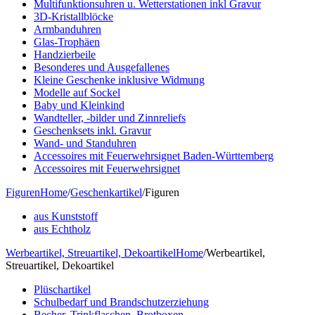
Multifunktionsuhren u. Wetterstationen inkl Gravur
3D-Kristallblöcke
Armbanduhren
Glas-Trophäen
Handzierbeile
Besonderes und Ausgefallenes
Kleine Geschenke inklusive Widmung
Modelle auf Sockel
Baby und Kleinkind
Wandteller, -bilder und Zinnreliefs
Geschenksets inkl. Gravur
Wand- und Standuhren
Accessoires mit Feuerwehrsignet Baden-Württemberg
Accessoires mit Feuerwehrsignet
Figuren
Home
/
Geschenkartikel
/
Figuren
aus Kunststoff
aus Echtholz
Werbeartikel, Streuartikel, Dekoartikel
Home
/
Werbeartikel,
Streuartikel, Dekoartikel
Plüschartikel
Schulbedarf und Brandschutzerziehung
Becher, Trinkflaschen, Brotboxen