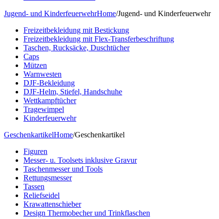
Jugend- und Kinderfeuerwehr
Home
/
Jugend- und Kinderfeuerwehr
Freizeitbekleidung mit Bestickung
Freizeitbekleidung mit Flex-Transferbeschriftung
Taschen, Rucksäcke, Duschtücher
Caps
Mützen
Warnwesten
DJF-Bekleidung
DJF-Helm, Stiefel, Handschuhe
Wettkampftücher
Tragewimpel
Kinderfeuerwehr
Geschenkartikel
Home
/
Geschenkartikel
Figuren
Messer- u. Toolsets inklusive Gravur
Taschenmesser und Tools
Rettungsmesser
Tassen
Reliefseidel
Krawattenschieber
Design Thermobecher und Trinkflaschen