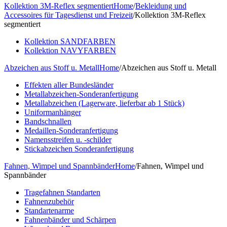
Kollektion 3M-Reflex segmentiert
Home
/
Bekleidung und
Accessoires für Tagesdienst und Freizeit
/
Kollektion 3M-Reflex
segmentiert
Kollektion SANDFARBEN
Kollektion NAVYFARBEN
Abzeichen aus Stoff u. Metall
Home
/
Abzeichen aus Stoff u. Metall
Effekten aller Bundesländer
Metallabzeichen-Sonderanfertigung
Metallabzeichen (Lagerware, lieferbar ab 1 Stück)
Uniformanhänger
Bandschnallen
Medaillen-Sonderanfertigung
Namensstreifen u. -schilder
Stickabzeichen Sonderanfertigung
Fahnen, Wimpel und Spannbänder
Home
/
Fahnen, Wimpel und
Spannbänder
Tragefahnen Standarten
Fahnenzubehör
Standartenarme
Fahnenbänder und Schärpen