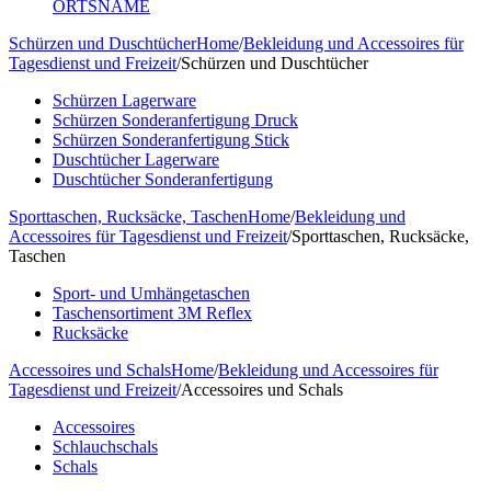
ORTSNAME
Schürzen und Duschtücher
Home
/
Bekleidung und Accessoires für
Tagesdienst und Freizeit
/
Schürzen und Duschtücher
Schürzen Lagerware
Schürzen Sonderanfertigung Druck
Schürzen Sonderanfertigung Stick
Duschtücher Lagerware
Duschtücher Sonderanfertigung
Sporttaschen, Rucksäcke, Taschen
Home
/
Bekleidung und
Accessoires für Tagesdienst und Freizeit
/
Sporttaschen, Rucksäcke,
Taschen
Sport- und Umhängetaschen
Taschensortiment 3M Reflex
Rucksäcke
Accessoires und Schals
Home
/
Bekleidung und Accessoires für
Tagesdienst und Freizeit
/
Accessoires und Schals
Accessoires
Schlauchschals
Schals