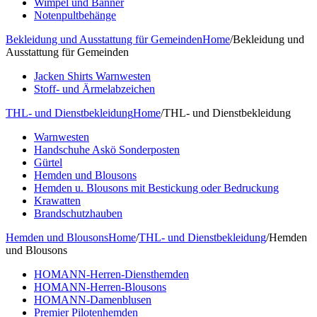
Wimpel und Banner
Notenpultbehänge
Bekleidung und Ausstattung für Gemeinden
Home
/
Bekleidung und
Ausstattung für Gemeinden
Jacken Shirts Warnwesten
Stoff- und Ärmelabzeichen
THL- und Dienstbekleidung
Home
/
THL- und Dienstbekleidung
Warnwesten
Handschuhe Askö Sonderposten
Gürtel
Hemden und Blousons
Hemden u. Blousons mit Bestickung oder Bedruckung
Krawatten
Brandschutzhauben
Hemden und Blousons
Home
/
THL- und Dienstbekleidung
/
Hemden
und Blousons
HOMANN-Herren-Diensthemden
HOMANN-Herren-Blousons
HOMANN-Damenblusen
Premier Pilotenhemden