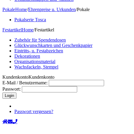
Pokale
Home
/
Ehrenpreise u. Urkunden
/
Pokale
Pokalserie Tosca
Festartikel
Home
/
Festartikel
Zubehör für Spendendosen
Glückwunschkarten und Geschenkpapier
Eintritts- u. Festabzeichen
Dekorationen
Organisationsmaterial
Wachsfackeln, Stempel
Kundenkonto
Kundenkonto
E-Mail / Benutzername:
Passwort:
Passwort vergessen?