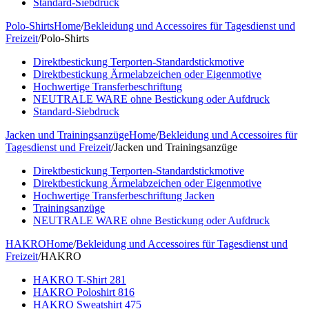
Standard-Siebdruck
Polo-Shirts
Home
/
Bekleidung und Accessoires für Tagesdienst und
Freizeit
/
Polo-Shirts
Direktbestickung Terporten-Standardstickmotive
Direktbestickung Ärmelabzeichen oder Eigenmotive
Hochwertige Transferbeschriftung
NEUTRALE WARE ohne Bestickung oder Aufdruck
Standard-Siebdruck
Jacken und Trainingsanzüge
Home
/
Bekleidung und Accessoires für
Tagesdienst und Freizeit
/
Jacken und Trainingsanzüge
Direktbestickung Terporten-Standardstickmotive
Direktbestickung Ärmelabzeichen oder Eigenmotive
Hochwertige Transferbeschriftung Jacken
Trainingsanzüge
NEUTRALE WARE ohne Bestickung oder Aufdruck
HAKRO
Home
/
Bekleidung und Accessoires für Tagesdienst und
Freizeit
/
HAKRO
HAKRO T-Shirt 281
HAKRO Poloshirt 816
HAKRO Sweatshirt 475