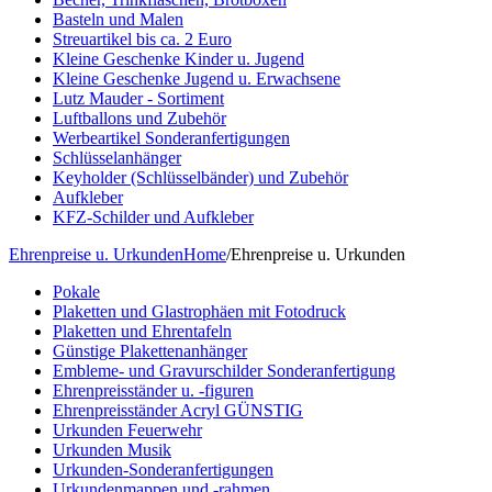
Basteln und Malen
Streuartikel bis ca. 2 Euro
Kleine Geschenke Kinder u. Jugend
Kleine Geschenke Jugend u. Erwachsene
Lutz Mauder - Sortiment
Luftballons und Zubehör
Werbeartikel Sonderanfertigungen
Schlüsselanhänger
Keyholder (Schlüsselbänder) und Zubehör
Aufkleber
KFZ-Schilder und Aufkleber
Ehrenpreise u. Urkunden
Home
/
Ehrenpreise u. Urkunden
Pokale
Plaketten und Glastrophäen mit Fotodruck
Plaketten und Ehrentafeln
Günstige Plakettenanhänger
Embleme- und Gravurschilder Sonderanfertigung
Ehrenpreisständer u. -figuren
Ehrenpreisständer Acryl GÜNSTIG
Urkunden Feuerwehr
Urkunden Musik
Urkunden-Sonderanfertigungen
Urkundenmappen und -rahmen