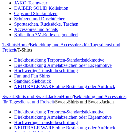
JAKO Teamwear
DAIBER SOLID Kollektion
Caps und Strickmützen
Schürzen und Duschtücher
Sporttaschen, Rucksäcke, Taschen
Accessoires und Schals
Kollektion 3M-Reflex segmentiert
T-Shirts
Home
/
Bekleidung und Accessoires für Tagesdienst und
Freizeit
/
T-Shirts
Direktbestickung Terporten-Standardstickmotive
Direktbestickung Ärmelabzeichen oder Eigenmotive
Hochwertige Transferbeschriftung
Fun und Fan Shirts
Standard-Siebdruck
NEUTRALE WARE ohne Bestickung oder Aufdruck
Sweat-Shirts und Sweat-Jacken
Home
/
Bekleidung und Accessoires
für Tagesdienst und Freizeit
/
Sweat-Shirts und Sweat-Jacken
Direktbestickung Terporten-Standardstickmotive
Direktbestickung Ärmelabzeichen oder Eigenmotive
Hochwertige Transferbeschriftung
NEUTRALE WARE ohne Bestickung oder Aufdruck