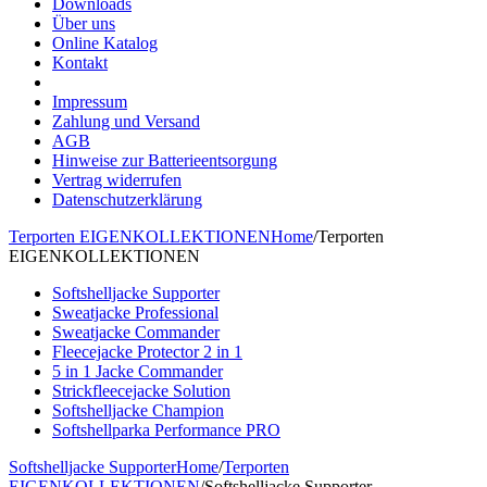
Downloads
Über uns
Online Katalog
Kontakt
Impressum
Zahlung und Versand
AGB
Hinweise zur Batterieentsorgung
Vertrag widerrufen
Datenschutzerklärung
Terporten EIGENKOLLEKTIONEN
Home
/
Terporten
EIGENKOLLEKTIONEN
Softshelljacke Supporter
Sweatjacke Professional
Sweatjacke Commander
Fleecejacke Protector 2 in 1
5 in 1 Jacke Commander
Strickfleecejacke Solution
Softshelljacke Champion
Softshellparka Performance PRO
Softshelljacke Supporter
Home
/
Terporten
EIGENKOLLEKTIONEN
/
Softshelljacke Supporter