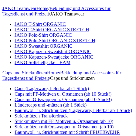
JAKO Teamwear
Home
/
Bekleidung und Accessoires für
Tagesdienst und Freizeit
/
JAKO Teamwear
JAKO T-Shirt ORGANIC
JAKO T-Shirt ORGANIC STRETCH
JAKO Polo-Shirt ORGANIC
JAKO Polo-Shirt ORGANIC STRETCH
JAKO Sweatshirt ORGANIC
JAKO Kapuzen-Sweatshirt ORGANIC
JAKO Kapuzen-Sweatjacke ORGANIC
JAKO Softshelljacke TEAM
Caps und Strickmützen
Home
/
Bekleidung und Accessoires für
Tagesdienst und Freizeit
/
Caps und Strickmützen
Caps (Lagerware, lieferbar ab 1 Stück)
Caps mit FF-Motiven u. Ortsnamen (ab 10 Stück!)
Caps mit Ortswappen u. Ortsnamen (ab 10 Stück!)
Ländercaps und -mützen (ab 1 Stück)
Baumwoll- u. Strickmützen (Lagerware, lieferbar ab 1 Stück)
Strickmützen Transferdruck
Strickmützen mit FF-Motiven u. Ortsnamen (ab 10)
Strickmützen mit Ortswappen u. Ortsnamen (ab 10)
Baumwoll- u. Strickmützen mit Schrift FEUERWEHR