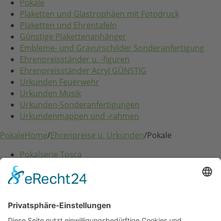
Pokale
Plaketten und Glastrophäen mit Fotodruck
Plaketten und Ehrentafeln
Günstige Plakettenanhänger
Embleme- und Gravurschilder Sonderanfertigung
Ehrenpreisständer u. -figuren
Ehrenpreisständer Acryl GÜNSTIG
Urkunden Feuerwehr
Urkunden Musik
Urkunden-Sonderanfertigungen
Urkundenmappen und -rahmen
Pokale
Home
/
Ehrenpreise u. Urkunden
/
Pokale
Pokalserie Tosca
Festartikel
Home
/
Festartikel
Zubehör für Spendendosen
Glückwunschkarten und Geschenkpapier
Eintritts- u. Festabzeichen