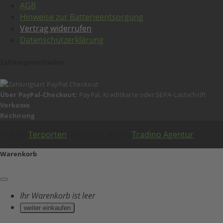
AGB
Hinweise zur Batterieentsorgung
Vertrag widerrufen
Datenschutzerklärung
Zahlungsmethoden
Über PayPal-Checkout:
PayPal, Kreditkarte oder SEPA-Lastschrift
Vorkasse
Rechnung
© 2026
Terporten
. Realisiert durch
Tradino Agentur
.
Warenkorb
Ihr Warenkorb ist leer
weiter einkaufen