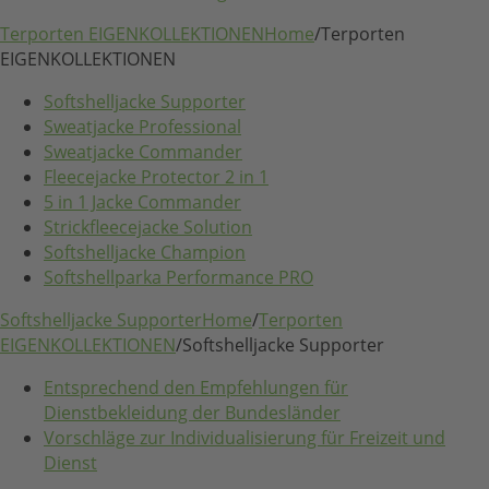
Terporten EIGENKOLLEKTIONEN
Home
/
Terporten
EIGENKOLLEKTIONEN
Softshelljacke Supporter
Sweatjacke Professional
Sweatjacke Commander
Fleecejacke Protector 2 in 1
5 in 1 Jacke Commander
Strickfleecejacke Solution
Softshelljacke Champion
Softshellparka Performance PRO
Softshelljacke Supporter
Home
/
Terporten
EIGENKOLLEKTIONEN
/
Softshelljacke Supporter
Entsprechend den Empfehlungen für
Dienstbekleidung der Bundesländer
Vorschläge zur Individualisierung für Freizeit und
Dienst