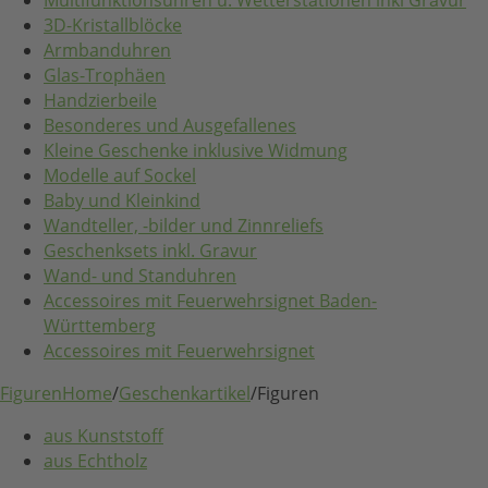
Multifunktionsuhren u. Wetterstationen inkl Gravur
3D-Kristallblöcke
Armbanduhren
Glas-Trophäen
Handzierbeile
Besonderes und Ausgefallenes
Kleine Geschenke inklusive Widmung
Modelle auf Sockel
Baby und Kleinkind
Wandteller, -bilder und Zinnreliefs
Geschenksets inkl. Gravur
Wand- und Standuhren
Accessoires mit Feuerwehrsignet Baden-
Württemberg
Accessoires mit Feuerwehrsignet
Figuren
Home
/
Geschenkartikel
/
Figuren
aus Kunststoff
aus Echtholz