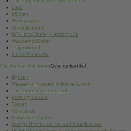
Taschen, Rucksäcke, Duschtücher
Caps
Mützen
Warnwesten
DJF-Bekleidung
DJF-Helm, Stiefel, Handschuhe
Wettkampftücher
Tragewimpel
Kinderfeuerwehr
Geschenkartikel
Home
/
Geschenkartikel
Figuren
Messer- u. Toolsets inklusive Gravur
Taschenmesser und Tools
Rettungsmesser
Tassen
Reliefseidel
Krawattenschieber
Design Thermobecher und Trinkflaschen