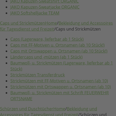
JAKO Kapuzen-Sweatshirt ORGANIC
JAKO Kapuzen-Sweatjacke ORGANIC
JAKO Softshelljacke TEAM
Caps und Strickmützen
Home
/
Bekleidung und Accessoires
für Tagesdienst und Freizeit
/
Caps und Strickmützen
Caps (Lagerware, lieferbar ab 1 Stück)
Caps mit FF-Motiven u. Ortsnamen (ab 10 Stück!)
Caps mit Ortswappen u. Ortsnamen (ab 10 Stück!)
Ländercaps und -mützen (ab 1 Stück)
Baumwoll- u. Strickmützen (Lagerware, lieferbar ab 1
Stück)
Strickmützen Transferdruck
Strickmützen mit FF-Motiven u. Ortsnamen (ab 10)
Strickmützen mit Ortswappen u. Ortsnamen (ab 10)
Baumwoll- u. Strickmützen mit Schrift FEUERWEHR
ORTSNAME
Schürzen und Duschtücher
Home
/
Bekleidung und
Accessoires für Tagesdienst und Freizeit
/
Schürzen und