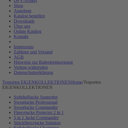
DFV-Artikel
Shop
Angebote
Katalog bestellen
Downloads
Über uns
Online Katalog
Kontakt
Impressum
Zahlung und Versand
AGB
Hinweise zur Batterieentsorgung
Vertrag widerrufen
Datenschutzerklärung
Terporten EIGENKOLLEKTIONEN
Home
/
Terporten
EIGENKOLLEKTIONEN
Softshelljacke Supporter
Sweatjacke Professional
Sweatjacke Commander
Fleecejacke Protector 2 in 1
5 in 1 Jacke Commander
Strickfleecejacke Solution
Softshelljacke Champion