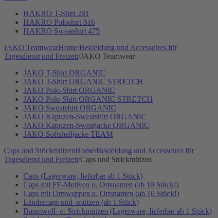
HAKRO T-Shirt 281
HAKRO Poloshirt 816
HAKRO Sweatshirt 475
JAKO Teamwear
Home
/
Bekleidung und Accessoires für
Tagesdienst und Freizeit
/
JAKO Teamwear
JAKO T-Shirt ORGANIC
JAKO T-Shirt ORGANIC STRETCH
JAKO Polo-Shirt ORGANIC
JAKO Polo-Shirt ORGANIC STRETCH
JAKO Sweatshirt ORGANIC
JAKO Kapuzen-Sweatshirt ORGANIC
JAKO Kapuzen-Sweatjacke ORGANIC
JAKO Softshelljacke TEAM
Caps und Strickmützen
Home
/
Bekleidung und Accessoires für
Tagesdienst und Freizeit
/
Caps und Strickmützen
Caps (Lagerware, lieferbar ab 1 Stück)
Caps mit FF-Motiven u. Ortsnamen (ab 10 Stück!)
Caps mit Ortswappen u. Ortsnamen (ab 10 Stück!)
Ländercaps und -mützen (ab 1 Stück)
Baumwoll- u. Strickmützen (Lagerware, lieferbar ab 1 Stück)