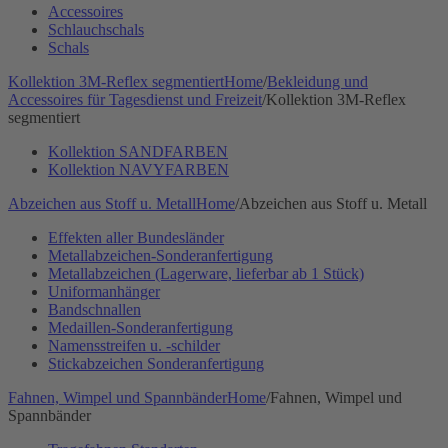
Accessoires
Schlauchschals
Schals
Kollektion 3M-Reflex segmentiert
Home
/
Bekleidung und
Accessoires für Tagesdienst und Freizeit
/
Kollektion 3M-Reflex
segmentiert
Kollektion SANDFARBEN
Kollektion NAVYFARBEN
Abzeichen aus Stoff u. Metall
Home
/
Abzeichen aus Stoff u. Metall
Effekten aller Bundesländer
Metallabzeichen-Sonderanfertigung
Metallabzeichen (Lagerware, lieferbar ab 1 Stück)
Uniformanhänger
Bandschnallen
Medaillen-Sonderanfertigung
Namensstreifen u. -schilder
Stickabzeichen Sonderanfertigung
Fahnen, Wimpel und Spannbänder
Home
/
Fahnen, Wimpel und
Spannbänder