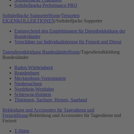
Softshellparka Performance PRO
Softshelljacke Supporter
Home
/
Terporten
EIGENKOLLEKTIONEN
/
Softshelljacke Supporter
Entsprechend den Empfehlungen für Dienstbekleidung der
Bundesländer
Vorschläge zur Individualisierung für Freizeit und Dienst
Tagesdienstkleidung Bundesländer
Home
/
Tagesdienstkleidung
Bundesländer
Baden-Württemberg
Brandenburg
Mecklenburg-Vorpommern
Niedersachsen
Nordrhein-Westfalen
Schleswig-Holstein
Thüringen, Sachsen, Hessen, Saarland
Bekleidung und Accessoires für Tagesdienst und
Freizeit
Home
/
Bekleidung und Accessoires für Tagesdienst und
Freizeit
T-Shirts