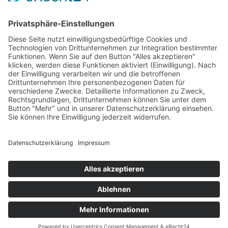
Urkunden Feuerwehr
Urkunden Musik
Urkunden-Sonderanfertigungen
Urkundenmappen und -rahmen
Pokale
Home
/
Ehrenpreise u. Urkunden
/
Pokale
Pokalserie Tosca
Festartikel
Home
/
Festartikel
Zubehör für Spendendosen
Glückwunschkarten und Geschenkpapier
Eintritts- u. Festabzeichen
Dekorationen
Organisationsmaterial
Wachsfackeln, Stempel
Kundenkonto
Kundenkonto
E-Mail / Benutzername:
Passwort:
Passwort vergessen?