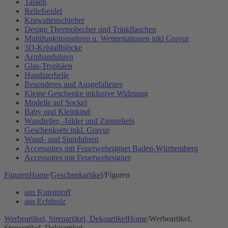
Tassen
Reliefseidel
Krawattenschieber
Design Thermobecher und Trinkflaschen
Multifunktionsuhren u. Wetterstationen inkl Gravur
3D-Kristallblöcke
Armbanduhren
Glas-Trophäen
Handzierbeile
Besonderes und Ausgefallenes
Kleine Geschenke inklusive Widmung
Modelle auf Sockel
Baby und Kleinkind
Wandteller, -bilder und Zinnreliefs
Geschenksets inkl. Gravur
Wand- und Standuhren
Accessoires mit Feuerwehrsignet Baden-Württemberg
Accessoires mit Feuerwehrsignet
Figuren
Home
/
Geschenkartikel
/
Figuren
aus Kunststoff
aus Echtholz
Werbeartikel, Streuartikel, Dekoartikel
Home
/
Werbeartikel,
Streuartikel, Dekoartikel