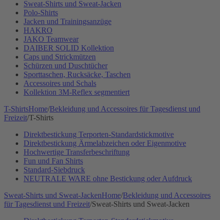
Sweat-Shirts und Sweat-Jacken
Polo-Shirts
Jacken und Trainingsanzüge
HAKRO
JAKO Teamwear
DAIBER SOLID Kollektion
Caps und Strickmützen
Schürzen und Duschtücher
Sporttaschen, Rucksäcke, Taschen
Accessoires und Schals
Kollektion 3M-Reflex segmentiert
T-Shirts
Home
/
Bekleidung und Accessoires für Tagesdienst und
Freizeit
/
T-Shirts
Direktbestickung Terporten-Standardstickmotive
Direktbestickung Ärmelabzeichen oder Eigenmotive
Hochwertige Transferbeschriftung
Fun und Fan Shirts
Standard-Siebdruck
NEUTRALE WARE ohne Bestickung oder Aufdruck
Sweat-Shirts und Sweat-Jacken
Home
/
Bekleidung und Accessoires
für Tagesdienst und Freizeit
/
Sweat-Shirts und Sweat-Jacken