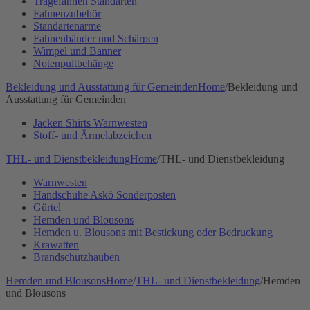
Tragefahnen Standarten
Fahnenzubehör
Standartenarme
Fahnenbänder und Schärpen
Wimpel und Banner
Notenpultbehänge
Bekleidung und Ausstattung für Gemeinden
Home
/
Bekleidung und
Ausstattung für Gemeinden
Jacken Shirts Warnwesten
Stoff- und Ärmelabzeichen
THL- und Dienstbekleidung
Home
/
THL- und Dienstbekleidung
Warnwesten
Handschuhe Askö Sonderposten
Gürtel
Hemden und Blousons
Hemden u. Blousons mit Bestickung oder Bedruckung
Krawatten
Brandschutzhauben
Hemden und Blousons
Home
/
THL- und Dienstbekleidung
/
Hemden
und Blousons