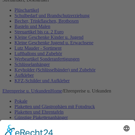
Plüschartikel
Schulbedarf und Brandschutzerziehung
Becher, Trinkflaschen, Brotboxen
Basteln und Malen
Streuartikel bis ca. 2 Euro
Kleine Geschenke Kinder u. Jugend
Kleine Geschenke Jugend u. Erwachsene
Lutz Mauder - Sortiment
Luftballons und Zubehör
Werbeartikel Sonderanfertigungen
Schlüsselanhänger
Keyholder (Schlüsselbänder) und Zubehör
Aufkleber
KFZ-Schilder und Aufkleber
Ehrenpreise u. Urkunden
Home
/
Ehrenpreise u. Urkunden
Pokale
Plaketten und Glastrophäen mit Fotodruck
Plaketten und Ehrentafeln
Günstige Plakettenanhänger
Embleme- und Gravurschilder Sonderanfertigung
Ehrenpreisständer u. -figuren
Ehrenpreisständer Acryl GÜNSTIG