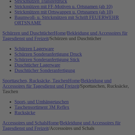
Strickmützen Transferdruck
Strickmützen mit FF-Motiven u. Ortsnamen (ab 10)
Strickmützen mit Ortswappen u. Ortsnamen (ab 10)
Baumwoll- u. Strickmützen mit Schrift FEUERWEHR
ORTSNAME
Schürzen und Duschtücher
Home
/
Bekleidung und Accessoires für
Tagesdienst und Freizeit
/
Schürzen und Duschtücher
Schürzen Lagerware
Schürzen Sonderanfertigung Druck
Schürzen Sonderanfertigung Stick
Duschtücher Lagerware
Duschtücher Sonderanfertigung
Sporttaschen, Rucksäcke, Taschen
Home
/
Bekleidung und
Accessoires für Tagesdienst und Freizeit
/
Sporttaschen, Rucksäcke,
Taschen
Sport- und Umhängetaschen
Taschensortiment 3M Reflex
Rucksäcke
Accessoires und Schals
Home
/
Bekleidung und Accessoires für
Tagesdienst und Freizeit
/
Accessoires und Schals