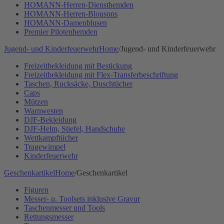
HOMANN-Herren-Diensthemden
HOMANN-Herren-Blousons
HOMANN-Damenblusen
Premier Pilotenhemden
Jugend- und Kinderfeuerwehr
Home
/
Jugend- und Kinderfeuerwehr
Freizeitbekleidung mit Bestickung
Freizeitbekleidung mit Flex-Transferbeschriftung
Taschen, Rucksäcke, Duschtücher
Caps
Mützen
Warnwesten
DJF-Bekleidung
DJF-Helm, Stiefel, Handschuhe
Wettkampftücher
Tragewimpel
Kinderfeuerwehr
Geschenkartikel
Home
/
Geschenkartikel
Figuren
Messer- u. Toolsets inklusive Gravur
Taschenmesser und Tools
Rettungsmesser