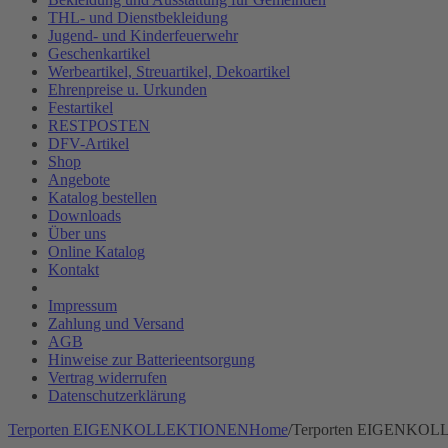
THL- und Dienstbekleidung
Jugend- und Kinderfeuerwehr
Geschenkartikel
Werbeartikel, Streuartikel, Dekoartikel
Ehrenpreise u. Urkunden
Festartikel
RESTPOSTEN
DFV-Artikel
Shop
Angebote
Katalog bestellen
Downloads
Über uns
Online Katalog
Kontakt
Impressum
Zahlung und Versand
AGB
Hinweise zur Batterieentsorgung
Vertrag widerrufen
Datenschutzerklärung
Terporten EIGENKOLLEKTIONEN
Home
/
Terporten EIGENKO