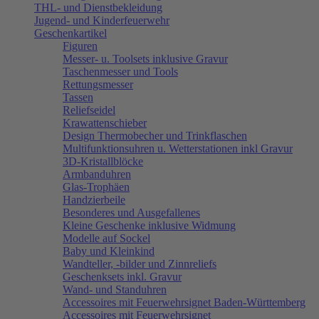
THL- und Dienstbekleidung
Jugend- und Kinderfeuerwehr
Geschenkartikel
Figuren
Messer- u. Toolsets inklusive Gravur
Taschenmesser und Tools
Rettungsmesser
Tassen
Reliefseidel
Krawattenschieber
Design Thermobecher und Trinkflaschen
Multifunktionsuhren u. Wetterstationen inkl Gravur
3D-Kristallblöcke
Armbanduhren
Glas-Trophäen
Handzierbeile
Besonderes und Ausgefallenes
Kleine Geschenke inklusive Widmung
Modelle auf Sockel
Baby und Kleinkind
Wandteller, -bilder und Zinnreliefs
Geschenksets inkl. Gravur
Wand- und Standuhren
Accessoires mit Feuerwehrsignet Baden-Württemberg
Accessoires mit Feuerwehrsignet