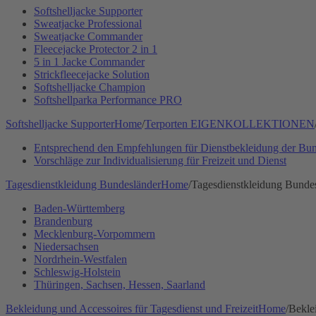
Softshelljacke Supporter
Sweatjacke Professional
Sweatjacke Commander
Fleecejacke Protector 2 in 1
5 in 1 Jacke Commander
Strickfleecejacke Solution
Softshelljacke Champion
Softshellparka Performance PRO
Softshelljacke Supporter
Home
/
Terporten EIGENKOLLEKTIONEN
Entsprechend den Empfehlungen für Dienstbekleidung der Bun
Vorschläge zur Individualisierung für Freizeit und Dienst
Tagesdienstkleidung Bundesländer
Home
/
Tagesdienstkleidung Bunde
Baden-Württemberg
Brandenburg
Mecklenburg-Vorpommern
Niedersachsen
Nordrhein-Westfalen
Schleswig-Holstein
Thüringen, Sachsen, Hessen, Saarland
Bekleidung und Accessoires für Tagesdienst und Freizeit
Home
/
Bekle