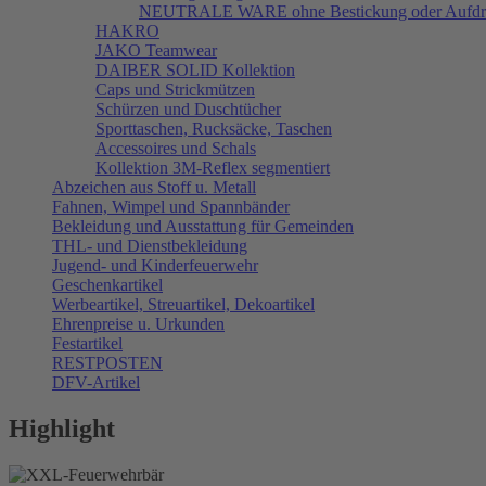
NEUTRALE WARE ohne Bestickung oder Aufdr
HAKRO
JAKO Teamwear
DAIBER SOLID Kollektion
Caps und Strickmützen
Schürzen und Duschtücher
Sporttaschen, Rucksäcke, Taschen
Accessoires und Schals
Kollektion 3M-Reflex segmentiert
Abzeichen aus Stoff u. Metall
Fahnen, Wimpel und Spannbänder
Bekleidung und Ausstattung für Gemeinden
THL- und Dienstbekleidung
Jugend- und Kinderfeuerwehr
Geschenkartikel
Werbeartikel, Streuartikel, Dekoartikel
Ehrenpreise u. Urkunden
Festartikel
RESTPOSTEN
DFV-Artikel
Highlight