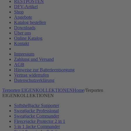
RESTPOSTEN
DFV-Artikel
Shop
Angebote
Katalog bestellen
Downloads
Über uns
Online Katalog
Kontakt
Impressum
Zahlung und Versand
AGB
Hinweise zur Batterieentsorgung
Vertrag widerrufen
Datenschutzerklärung
Terporten EIGENKOLLEKTIONEN
Home
/
Terporten
EIGENKOLLEKTIONEN
Softshelljacke Supporter
Sweatjacke Professional
Sweatjacke Commander
Fleecejacke Protector 2 in 1
5 in 1 Jacke Commander