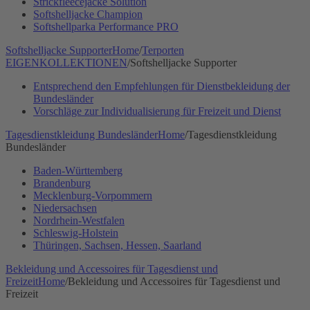
Strickfleecejacke Solution
Softshelljacke Champion
Softshellparka Performance PRO
Softshelljacke Supporter
Home
/
Terporten
EIGENKOLLEKTIONEN
/
Softshelljacke Supporter
Entsprechend den Empfehlungen für Dienstbekleidung der
Bundesländer
Vorschläge zur Individualisierung für Freizeit und Dienst
Tagesdienstkleidung Bundesländer
Home
/
Tagesdienstkleidung
Bundesländer
Baden-Württemberg
Brandenburg
Mecklenburg-Vorpommern
Niedersachsen
Nordrhein-Westfalen
Schleswig-Holstein
Thüringen, Sachsen, Hessen, Saarland
Bekleidung und Accessoires für Tagesdienst und
Freizeit
Home
/
Bekleidung und Accessoires für Tagesdienst und
Freizeit