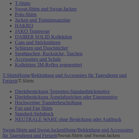
T-Shirts
Sweat-Shirts und Sweat-Jacken
Polo-Shirts
Jacken und Trainingsanzüge
HAKRO
JAKO Teamwear
DAIBER SOLID Kollektion
Caps und Strickmützen
Schürzen und Duschtücher
Sporttaschen, Rucksäcke, Taschen
Accessoires und Schals
Kollektion 3M-Reflex segmentiert
T-Shirts
Home
/
Bekleidung und Accessoires für Tagesdienst und
Freizeit
/
T-Shirts
Direktbestickung Terporten-Standardstickmotive
Direktbestickung Ärmelabzeichen oder Eigenmotive
Hochwertige Transferbeschriftung
Fun und Fan Shirts
Standard-Siebdruck
NEUTRALE WARE ohne Bestickung oder Aufdruck
Sweat-Shirts und Sweat-Jacken
Home
/
Bekleidung und Accessoires
für Tagesdienst und Freizeit
/
Sweat-Shirts und Sweat-Jacken