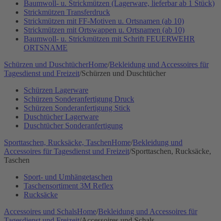
Baumwoll- u. Strickmützen (Lagerware, lieferbar ab 1 Stück)
Strickmützen Transferdruck
Strickmützen mit FF-Motiven u. Ortsnamen (ab 10)
Strickmützen mit Ortswappen u. Ortsnamen (ab 10)
Baumwoll- u. Strickmützen mit Schrift FEUERWEHR
ORTSNAME
Schürzen und Duschtücher
Home
/
Bekleidung und Accessoires für
Tagesdienst und Freizeit
/
Schürzen und Duschtücher
Schürzen Lagerware
Schürzen Sonderanfertigung Druck
Schürzen Sonderanfertigung Stick
Duschtücher Lagerware
Duschtücher Sonderanfertigung
Sporttaschen, Rucksäcke, Taschen
Home
/
Bekleidung und
Accessoires für Tagesdienst und Freizeit
/
Sporttaschen, Rucksäcke,
Taschen
Sport- und Umhängetaschen
Taschensortiment 3M Reflex
Rucksäcke
Accessoires und Schals
Home
/
Bekleidung und Accessoires für
Tagesdienst und Freizeit
/
Accessoires und Schals