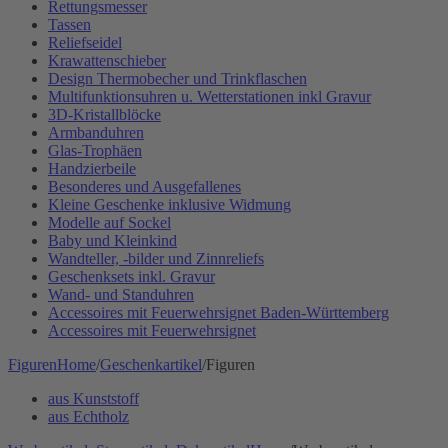
Rettungsmesser
Tassen
Reliefseidel
Krawattenschieber
Design Thermobecher und Trinkflaschen
Multifunktionsuhren u. Wetterstationen inkl Gravur
3D-Kristallblöcke
Armbanduhren
Glas-Trophäen
Handzierbeile
Besonderes und Ausgefallenes
Kleine Geschenke inklusive Widmung
Modelle auf Sockel
Baby und Kleinkind
Wandteller, -bilder und Zinnreliefs
Geschenksets inkl. Gravur
Wand- und Standuhren
Accessoires mit Feuerwehrsignet Baden-Württemberg
Accessoires mit Feuerwehrsignet
Figuren
Home
/
Geschenkartikel
/
Figuren
aus Kunststoff
aus Echtholz