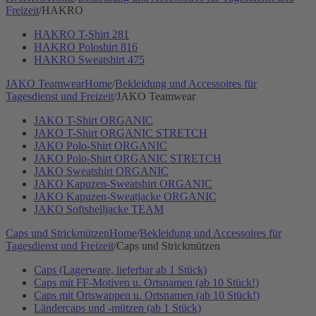
Freizeit
/
HAKRO
HAKRO T-Shirt 281
HAKRO Poloshirt 816
HAKRO Sweatshirt 475
JAKO Teamwear
Home
/
Bekleidung und Accessoires für
Tagesdienst und Freizeit
/
JAKO Teamwear
JAKO T-Shirt ORGANIC
JAKO T-Shirt ORGANIC STRETCH
JAKO Polo-Shirt ORGANIC
JAKO Polo-Shirt ORGANIC STRETCH
JAKO Sweatshirt ORGANIC
JAKO Kapuzen-Sweatshirt ORGANIC
JAKO Kapuzen-Sweatjacke ORGANIC
JAKO Softshelljacke TEAM
Caps und Strickmützen
Home
/
Bekleidung und Accessoires für
Tagesdienst und Freizeit
/
Caps und Strickmützen
Caps (Lagerware, lieferbar ab 1 Stück)
Caps mit FF-Motiven u. Ortsnamen (ab 10 Stück!)
Caps mit Ortswappen u. Ortsnamen (ab 10 Stück!)
Ländercaps und -mützen (ab 1 Stück)