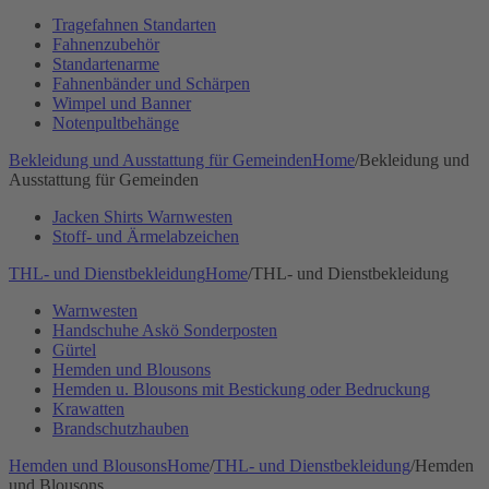
Tragefahnen Standarten
Fahnenzubehör
Standartenarme
Fahnenbänder und Schärpen
Wimpel und Banner
Notenpultbehänge
Bekleidung und Ausstattung für Gemeinden
Home
/
Bekleidung und
Ausstattung für Gemeinden
Jacken Shirts Warnwesten
Stoff- und Ärmelabzeichen
THL- und Dienstbekleidung
Home
/
THL- und Dienstbekleidung
Warnwesten
Handschuhe Askö Sonderposten
Gürtel
Hemden und Blousons
Hemden u. Blousons mit Bestickung oder Bedruckung
Krawatten
Brandschutzhauben
Hemden und Blousons
Home
/
THL- und Dienstbekleidung
/
Hemden
und Blousons