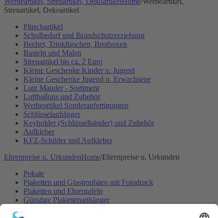
Werbeartikel, Streuartikel, Dekoartikel
Home
/
Werbeartikel,
Streuartikel, Dekoartikel
Plüschartikel
Schulbedarf und Brandschutzerziehung
Becher, Trinkflaschen, Brotboxen
Basteln und Malen
Streuartikel bis ca. 2 Euro
Kleine Geschenke Kinder u. Jugend
Kleine Geschenke Jugend u. Erwachsene
Lutz Mauder - Sortiment
Luftballons und Zubehör
Werbeartikel Sonderanfertigungen
Schlüsselanhänger
Keyholder (Schlüsselbänder) und Zubehör
Aufkleber
KFZ-Schilder und Aufkleber
Ehrenpreise u. Urkunden
Home
/
Ehrenpreise u. Urkunden
Pokale
Plaketten und Glastrophäen mit Fotodruck
Plaketten und Ehrentafeln
Günstige Plakettenanhänger
Embleme- und Gravurschilder Sonderanfertigung
Ehrenpreisständer u. -figuren