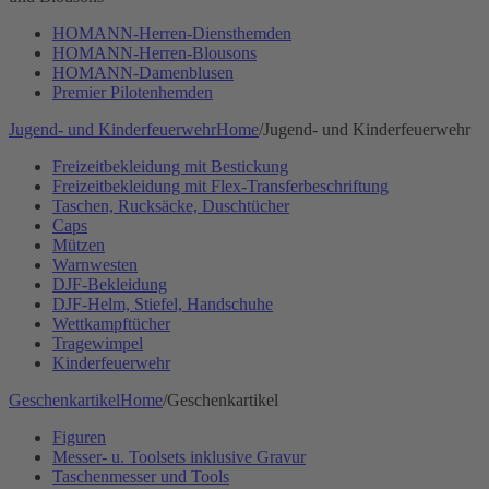
HOMANN-Herren-Diensthemden
HOMANN-Herren-Blousons
HOMANN-Damenblusen
Premier Pilotenhemden
Jugend- und Kinderfeuerwehr
Home
/
Jugend- und Kinderfeuerwehr
Freizeitbekleidung mit Bestickung
Freizeitbekleidung mit Flex-Transferbeschriftung
Taschen, Rucksäcke, Duschtücher
Caps
Mützen
Warnwesten
DJF-Bekleidung
DJF-Helm, Stiefel, Handschuhe
Wettkampftücher
Tragewimpel
Kinderfeuerwehr
Geschenkartikel
Home
/
Geschenkartikel
Figuren
Messer- u. Toolsets inklusive Gravur
Taschenmesser und Tools