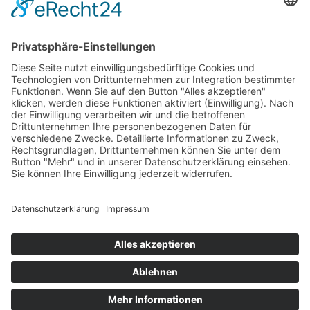
Ehrenpreisständer Acryl GÜNSTIG
Urkunden Feuerwehr
Urkunden Musik
Urkunden-Sonderanfertigungen
Urkundenmappen und -rahmen
Pokale
Home
/
Ehrenpreise u. Urkunden
/
Pokale
Pokalserie Tosca
Festartikel
Home
/
Festartikel
Zubehör für Spendendosen
Glückwunschkarten und Geschenkpapier
Eintritts- u. Festabzeichen
Dekorationen
Organisationsmaterial
Wachsfackeln, Stempel
Kundenkonto
Kundenkonto
E-Mail / Benutzername:
Passwort: