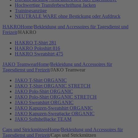
Hochwertige Transferbeschriftung Jacken
Trainingsanzüge
NEUTRALE WARE ohne Bestickung oder Aufdruck
HAKRO
Home
/
Bekleidung und Accessoires für Tagesdienst und
Freizeit
/
HAKRO
HAKRO T-Shirt 281
HAKRO Poloshirt 816
HAKRO Sweatshirt 475
JAKO Teamwear
Home
/
Bekleidung und Accessoires für
Tagesdienst und Freizeit
/
JAKO Teamwear
JAKO T-Shirt ORGANIC
JAKO T-Shirt ORGANIC STRETCH
JAKO Polo-Shirt ORGANIC
JAKO Polo-Shirt ORGANIC STRETCH
JAKO Sweatshirt ORGANIC
JAKO Kapuzen-Sweatshirt ORGANIC
JAKO Kapuzen-Sweatjacke ORGANIC
JAKO Softshelljacke TEAM
Caps und Strickmützen
Home
/
Bekleidung und Accessoires für
Tagesdienst und Freizeit
/
Caps und Strickmützen