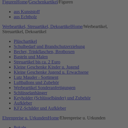
Figuren
Home
/
Geschenkartikel
/
Figuren
aus Kunststoff
aus Echtholz
Werbeartikel, Streuartikel, Dekoartikel
Home
/
Werbeartikel,
Streuartikel, Dekoartikel
Plüschartikel
Schulbedarf und Brandschutzerziehung
Becher, Trinkflaschen, Brotboxen
Basteln und Malen
Streuartikel bis ca. 2 Euro
Kleine Geschenke Kinder u. Jugend
Kleine Geschenke Jugend u. Erwachsene
Lutz Mauder - Sortiment
Luftballons und Zubehör
Werbeartikel Sonderanfertigungen
Schlüsselanhänger
Keyholder (Schlüsselbänder) und Zubehör
Aufkleber
KFZ-Schilder und Aufkleber
Ehrenpreise u. Urkunden
Home
/
Ehrenpreise u. Urkunden
Pokale