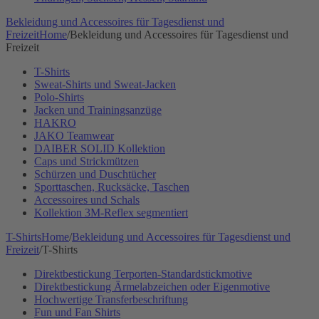
Bekleidung und Accessoires für Tagesdienst und
Freizeit
Home
/
Bekleidung und Accessoires für Tagesdienst und
Freizeit
T-Shirts
Sweat-Shirts und Sweat-Jacken
Polo-Shirts
Jacken und Trainingsanzüge
HAKRO
JAKO Teamwear
DAIBER SOLID Kollektion
Caps und Strickmützen
Schürzen und Duschtücher
Sporttaschen, Rucksäcke, Taschen
Accessoires und Schals
Kollektion 3M-Reflex segmentiert
T-Shirts
Home
/
Bekleidung und Accessoires für Tagesdienst und
Freizeit
/
T-Shirts
Direktbestickung Terporten-Standardstickmotive
Direktbestickung Ärmelabzeichen oder Eigenmotive
Hochwertige Transferbeschriftung
Fun und Fan Shirts