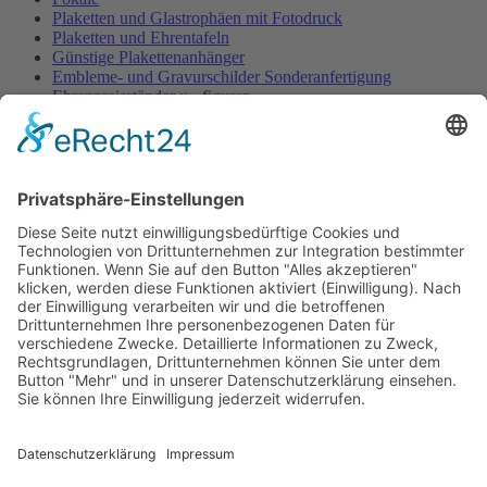
Plaketten und Glastrophäen mit Fotodruck
Plaketten und Ehrentafeln
Günstige Plakettenanhänger
Embleme- und Gravurschilder Sonderanfertigung
Ehrenpreisständer u. -figuren
Ehrenpreisständer Acryl GÜNSTIG
Urkunden Feuerwehr
Urkunden Musik
Urkunden-Sonderanfertigungen
Urkundenmappen und -rahmen
Pokale
Home
/
Ehrenpreise u. Urkunden
/
Pokale
Pokalserie Tosca
Festartikel
Home
/
Festartikel
Zubehör für Spendendosen
Glückwunschkarten und Geschenkpapier
Eintritts- u. Festabzeichen
Dekorationen
Organisationsmaterial
Wachsfackeln, Stempel
Kundenkonto
Kundenkonto