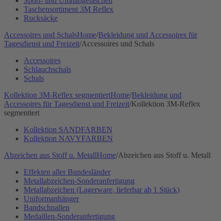
Sport- und Umhängetaschen
Taschensortiment 3M Reflex
Rucksäcke
Accessoires und Schals
Home
/
Bekleidung und Accessoires für
Tagesdienst und Freizeit
/
Accessoires und Schals
Accessoires
Schlauchschals
Schals
Kollektion 3M-Reflex segmentiert
Home
/
Bekleidung und
Accessoires für Tagesdienst und Freizeit
/
Kollektion 3M-Reflex
segmentiert
Kollektion SANDFARBEN
Kollektion NAVYFARBEN
Abzeichen aus Stoff u. Metall
Home
/
Abzeichen aus Stoff u. Metall
Effekten aller Bundesländer
Metallabzeichen-Sonderanfertigung
Metallabzeichen (Lagerware, lieferbar ab 1 Stück)
Uniformanhänger
Bandschnallen
Medaillen-Sonderanfertigung