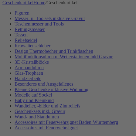
Geschenkartikel
Home
/
Geschenkartikel
Figuren
Messer- u. Toolsets inklusive Gravur
Taschenmesser und Tools
Rettungsmesser
Tassen
Reliefseidel
Krawattenschieber
Design Thermobecher und Trinkflaschen
Multifunktionsuhren u. Wetterstationen inkl Gravur
3D-Kristallblöcke
Armbanduhren
Glas-Trophäen
Handzierbeile
Besonderes und Ausgefallenes
Kleine Geschenke inklusive Widmung
Modelle auf Sockel
Baby und Kleinkind
Wandteller, -bilder und Zinnreliefs
Geschenksets inkl. Gravur
Wand- und Standuhren
Accessoires mit Feuerwehrsignet Baden-Württemberg
Accessoires mit Feuerwehrsignet