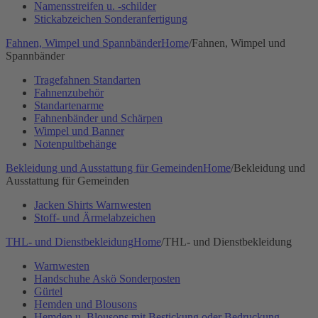
Namensstreifen u. -schilder
Stickabzeichen Sonderanfertigung
Fahnen, Wimpel und Spannbänder
Home
/
Fahnen, Wimpel und
Spannbänder
Tragefahnen Standarten
Fahnenzubehör
Standartenarme
Fahnenbänder und Schärpen
Wimpel und Banner
Notenpultbehänge
Bekleidung und Ausstattung für Gemeinden
Home
/
Bekleidung und
Ausstattung für Gemeinden
Jacken Shirts Warnwesten
Stoff- und Ärmelabzeichen
THL- und Dienstbekleidung
Home
/
THL- und Dienstbekleidung
Warnwesten
Handschuhe Askö Sonderposten
Gürtel
Hemden und Blousons
Hemden u. Blousons mit Bestickung oder Bedruckung