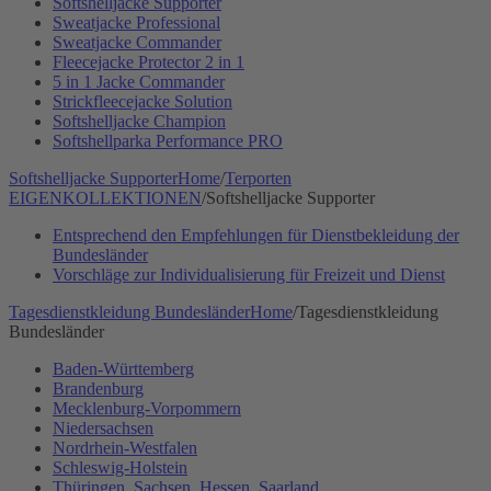
Softshelljacke Supporter
Sweatjacke Professional
Sweatjacke Commander
Fleecejacke Protector 2 in 1
5 in 1 Jacke Commander
Strickfleecejacke Solution
Softshelljacke Champion
Softshellparka Performance PRO
Softshelljacke Supporter
Home
/
Terporten
EIGENKOLLEKTIONEN
/
Softshelljacke Supporter
Entsprechend den Empfehlungen für Dienstbekleidung der
Bundesländer
Vorschläge zur Individualisierung für Freizeit und Dienst
Tagesdienstkleidung Bundesländer
Home
/
Tagesdienstkleidung
Bundesländer
Baden-Württemberg
Brandenburg
Mecklenburg-Vorpommern
Niedersachsen
Nordrhein-Westfalen
Schleswig-Holstein
Thüringen, Sachsen, Hessen, Saarland