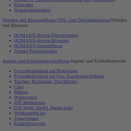
Krawatten
Brandschutzhauben
Hemden und Blousons
Home
/
THL- und Dienstbekleidung
/
Hemden
und Blousons
HOMANN-Herren-Diensthemden
HOMANN-Herren-Blousons
HOMANN-Damenblusen
Premier Pilotenhemden
Jugend- und Kinderfeuerwehr
Home
/
Jugend- und Kinderfeuerwehr
Freizeitbekleidung mit Bestickung
Freizeitbekleidung mit Flex-Transferbeschriftung
Taschen, Rucksäcke, Duschtücher
Caps
Mützen
Warnwesten
DJF-Bekleidung
DJF-Helm, Stiefel, Handschuhe
Wettkampftücher
Tragewimpel
Kinderfeuerwehr