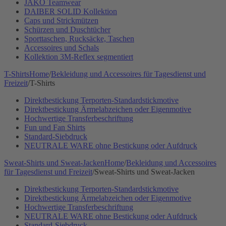
JAKO Teamwear
DAIBER SOLID Kollektion
Caps und Strickmützen
Schürzen und Duschtücher
Sporttaschen, Rucksäcke, Taschen
Accessoires und Schals
Kollektion 3M-Reflex segmentiert
T-Shirts
Home
/
Bekleidung und Accessoires für Tagesdienst und
Freizeit
/
T-Shirts
Direktbestickung Terporten-Standardstickmotive
Direktbestickung Ärmelabzeichen oder Eigenmotive
Hochwertige Transferbeschriftung
Fun und Fan Shirts
Standard-Siebdruck
NEUTRALE WARE ohne Bestickung oder Aufdruck
Sweat-Shirts und Sweat-Jacken
Home
/
Bekleidung und Accessoires
für Tagesdienst und Freizeit
/
Sweat-Shirts und Sweat-Jacken
Direktbestickung Terporten-Standardstickmotive
Direktbestickung Ärmelabzeichen oder Eigenmotive
Hochwertige Transferbeschriftung
NEUTRALE WARE ohne Bestickung oder Aufdruck
Standard-Siebdruck