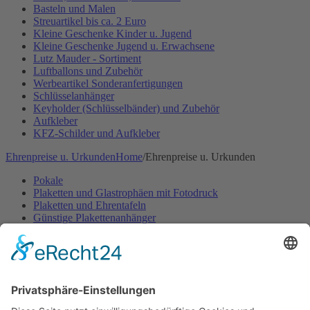
Basteln und Malen
Streuartikel bis ca. 2 Euro
Kleine Geschenke Kinder u. Jugend
Kleine Geschenke Jugend u. Erwachsene
Lutz Mauder - Sortiment
Luftballons und Zubehör
Werbeartikel Sonderanfertigungen
Schlüsselanhänger
Keyholder (Schlüsselbänder) und Zubehör
Aufkleber
KFZ-Schilder und Aufkleber
Ehrenpreise u. Urkunden
Home
/
Ehrenpreise u. Urkunden
Pokale
Plaketten und Glastrophäen mit Fotodruck
Plaketten und Ehrentafeln
Günstige Plakettenanhänger
Embleme- und Gravurschilder Sonderanfertigung
Ehrenpreisständer u. -figuren
Ehrenpreisständer Acryl GÜNSTIG
Urkunden Feuerwehr
Urkunden Musik
Urkunden-Sonderanfertigungen
Urkundenmappen und -rahmen