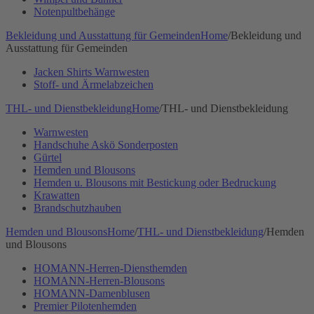
Notenpultbehänge
Bekleidung und Ausstattung für Gemeinden
Home
/
Bekleidung und
Ausstattung für Gemeinden
Jacken Shirts Warnwesten
Stoff- und Ärmelabzeichen
THL- und Dienstbekleidung
Home
/
THL- und Dienstbekleidung
Warnwesten
Handschuhe Askö Sonderposten
Gürtel
Hemden und Blousons
Hemden u. Blousons mit Bestickung oder Bedruckung
Krawatten
Brandschutzhauben
Hemden und Blousons
Home
/
THL- und Dienstbekleidung
/
Hemden
und Blousons
HOMANN-Herren-Diensthemden
HOMANN-Herren-Blousons
HOMANN-Damenblusen
Premier Pilotenhemden