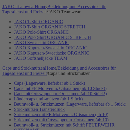
JAKO Teamwear
Home
/
Bekleidung und Accessoires für
Tagesdienst und Freizeit
/
JAKO Teamwear
JAKO T-Shirt ORGANIC
JAKO T-Shirt ORGANIC STRETCH
JAKO Polo-Shirt ORGANIC
JAKO Polo-Shirt ORGANIC STRETCH
JAKO Sweatshirt ORGANIC
JAKO Kapuzen-Sweatshirt ORGANIC
JAKO Kapuzen-Sweatjacke ORGANIC
JAKO Softshelljacke TEAM
Caps und Strickmützen
Home
/
Bekleidung und Accessoires für
Tagesdienst und Freizeit
/
Caps und Strickmützen
Caps (Lagerware, lieferbar ab 1 Stück)
Caps mit FF-Motiven u. Ortsnamen (ab 10 Stück!)
Caps mit Ortswappen u. Ortsnamen (ab 10 Stück!)
Ländercaps und -mützen (ab 1 Stück)
Baumwoll- u. Strickmützen (Lagerware, lieferbar ab 1 Stück)
Strickmützen Transferdruck
Strickmützen mit FF-Motiven u. Ortsnamen (ab 10)
Strickmützen mit Ortswappen u. Ortsnamen (ab 10)
Baumwoll- u. Strickmützen mit Schrift FEUERWEHR