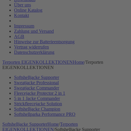
Über uns
Online Katalog
Kontakt
Impressum
Zahlung und Versand
AGB
Hinweise zur Batterieentsorgung
Vertrag widerrufen
Datenschutzerklärung
Terporten EIGENKOLLEKTIONEN
Home
/
Terporten
EIGENKOLLEKTIONEN
Softshelljacke Supporter
Sweatjacke Professional
Sweatjacke Commander
Fleecejacke Protector 2 in 1
5 in 1 Jacke Commander
Strickfleecejacke Solution
Softshelljacke Champion
Softshellparka Performance PRO
Softshelljacke Supporter
Home
/
Terporten
EIGENKOLLEKTIONEN
/
Softshelljacke Supporter