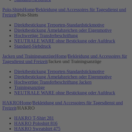
Polo-Shirts
Home
/
Bekleidung und Accessoires für Tagesdienst und
Freizeit
/
Polo-Shirts
Direktbestickung Terporten-Standardstickmotive
Direktbestickung Ärmelabzeichen oder Eigenmotive
Hochwertige Transferbeschriftung
NEUTRALE WARE ohne Bestickung oder Aufdruck
Standard-Siebdruck
Jacken und Trainingsanzüge
Home
/
Bekleidung und Accessoires für
Tagesdienst und Freizeit
/
Jacken und Trainingsanzüge
Direktbestickung Terporten-Standardstickmotive
Direktbestickung Ärmelabzeichen oder Eigenmotive
Hochwertige Transferbeschriftung Jacken
Trainingsanzüge
NEUTRALE WARE ohne Bestickung oder Aufdruck
HAKRO
Home
/
Bekleidung und Accessoires für Tagesdienst und
Freizeit
/
HAKRO
HAKRO T-Shirt 281
HAKRO Poloshirt 816
HAKRO Sweatshirt 475