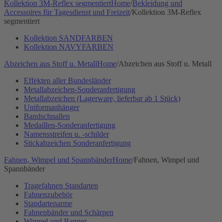
Kollektion 3M-Reflex segmentiert
Home
/
Bekleidung und
Accessoires für Tagesdienst und Freizeit
/
Kollektion 3M-Reflex
segmentiert
Kollektion SANDFARBEN
Kollektion NAVYFARBEN
Abzeichen aus Stoff u. Metall
Home
/
Abzeichen aus Stoff u. Metall
Effekten aller Bundesländer
Metallabzeichen-Sonderanfertigung
Metallabzeichen (Lagerware, lieferbar ab 1 Stück)
Uniformanhänger
Bandschnallen
Medaillen-Sonderanfertigung
Namensstreifen u. -schilder
Stickabzeichen Sonderanfertigung
Fahnen, Wimpel und Spannbänder
Home
/
Fahnen, Wimpel und
Spannbänder
Tragefahnen Standarten
Fahnenzubehör
Standartenarme
Fahnenbänder und Schärpen
Wimpel und Banner