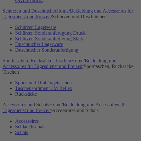
ORTSNAME
Schürzen und Duschtücher
Home
/
Bekleidung und Accessoires für
Tagesdienst und Freizeit
/
Schürzen und Duschtücher
Schürzen Lagerware
Schürzen Sonderanfertigung Druck
Schürzen Sonderanfertigung Stick
Duschtücher Lagerware
Duschtücher Sonderanfertigung
Sporttaschen, Rucksäcke, Taschen
Home
/
Bekleidung und
Accessoires für Tagesdienst und Freizeit
/
Sporttaschen, Rucksäcke,
Taschen
Sport- und Umhängetaschen
Taschensortiment 3M Reflex
Rucksäcke
Accessoires und Schals
Home
/
Bekleidung und Accessoires für
Tagesdienst und Freizeit
/
Accessoires und Schals
Accessoires
Schlauchschals
Schals