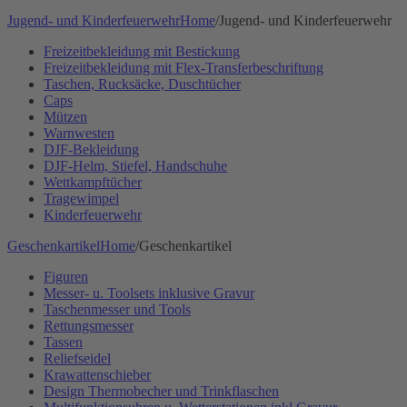
Jugend- und Kinderfeuerwehr
Home
/
Jugend- und Kinderfeuerwehr
Freizeitbekleidung mit Bestickung
Freizeitbekleidung mit Flex-Transferbeschriftung
Taschen, Rucksäcke, Duschtücher
Caps
Mützen
Warnwesten
DJF-Bekleidung
DJF-Helm, Stiefel, Handschuhe
Wettkampftücher
Tragewimpel
Kinderfeuerwehr
Geschenkartikel
Home
/
Geschenkartikel
Figuren
Messer- u. Toolsets inklusive Gravur
Taschenmesser und Tools
Rettungsmesser
Tassen
Reliefseidel
Krawattenschieber
Design Thermobecher und Trinkflaschen