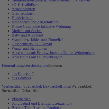
Multifunktionsuhren u. Wetterstationen inkl Gravur
3D-Kristallblöcke
Armbanduhren
Glas-Trophäen
Handzierbeile
Besonderes und Ausgefallenes
Kleine Geschenke inklusive Widmung
Modelle auf Sockel
Baby und Kleinkind
Wandteller, -bilder und Zinnreliefs
Geschenksets inkl. Gravur
Wand- und Standuhren
Accessoires mit Feuerwehrsignet Baden-Württemberg
Accessoires mit Feuerwehrsignet
Figuren
Home
/
Geschenkartikel
/
Figuren
aus Kunststoff
aus Echtholz
Werbeartikel, Streuartikel, Dekoartikel
Home
/
Werbeartikel,
Streuartikel, Dekoartikel
Plüschartikel
Schulbedarf und Brandschutzerziehung
Becher, Trinkflaschen, Brotboxen