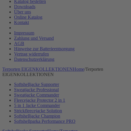
Katalog bestellen
Downloads
Über uns
Online Katalog
Kontakt
Impressum
Zahlung und Versand
AGB
Hinweise zur Batterieentsorgung
Vertrag widerrufen
Datenschutzerklärung
Terporten EIGENKOLLEKTIONEN
Home
/
Terporten
EIGENKOLLEKTIONEN
Softshelljacke Supporter
Sweatjacke Professional
Sweatjacke Commander
Fleecejacke Protector 2 in 1
5 in 1 Jacke Commander
Strickfleecejacke Solution
Softshelljacke Champion
Softshellparka Performance PRO