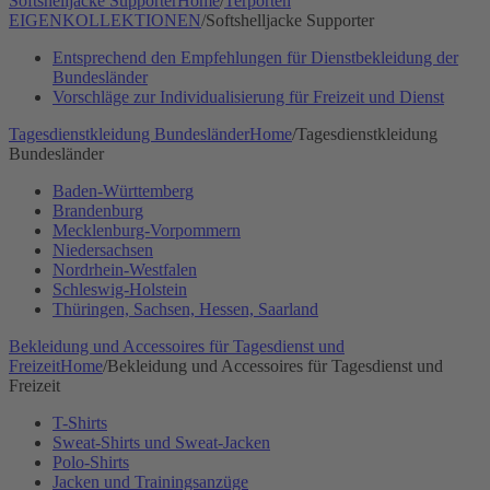
Softshelljacke Supporter
Home
/
Terporten
EIGENKOLLEKTIONEN
/
Softshelljacke Supporter
Entsprechend den Empfehlungen für Dienstbekleidung der
Bundesländer
Vorschläge zur Individualisierung für Freizeit und Dienst
Tagesdienstkleidung Bundesländer
Home
/
Tagesdienstkleidung
Bundesländer
Baden-Württemberg
Brandenburg
Mecklenburg-Vorpommern
Niedersachsen
Nordrhein-Westfalen
Schleswig-Holstein
Thüringen, Sachsen, Hessen, Saarland
Bekleidung und Accessoires für Tagesdienst und
Freizeit
Home
/
Bekleidung und Accessoires für Tagesdienst und
Freizeit
T-Shirts
Sweat-Shirts und Sweat-Jacken
Polo-Shirts
Jacken und Trainingsanzüge