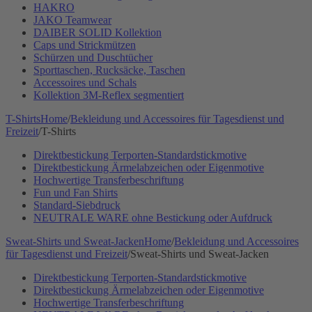
HAKRO
JAKO Teamwear
DAIBER SOLID Kollektion
Caps und Strickmützen
Schürzen und Duschtücher
Sporttaschen, Rucksäcke, Taschen
Accessoires und Schals
Kollektion 3M-Reflex segmentiert
T-Shirts
Home
/
Bekleidung und Accessoires für Tagesdienst und
Freizeit
/
T-Shirts
Direktbestickung Terporten-Standardstickmotive
Direktbestickung Ärmelabzeichen oder Eigenmotive
Hochwertige Transferbeschriftung
Fun und Fan Shirts
Standard-Siebdruck
NEUTRALE WARE ohne Bestickung oder Aufdruck
Sweat-Shirts und Sweat-Jacken
Home
/
Bekleidung und Accessoires
für Tagesdienst und Freizeit
/
Sweat-Shirts und Sweat-Jacken
Direktbestickung Terporten-Standardstickmotive
Direktbestickung Ärmelabzeichen oder Eigenmotive
Hochwertige Transferbeschriftung