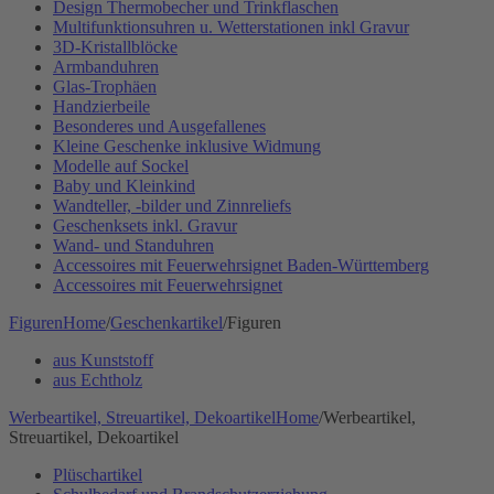
Design Thermobecher und Trinkflaschen
Multifunktionsuhren u. Wetterstationen inkl Gravur
3D-Kristallblöcke
Armbanduhren
Glas-Trophäen
Handzierbeile
Besonderes und Ausgefallenes
Kleine Geschenke inklusive Widmung
Modelle auf Sockel
Baby und Kleinkind
Wandteller, -bilder und Zinnreliefs
Geschenksets inkl. Gravur
Wand- und Standuhren
Accessoires mit Feuerwehrsignet Baden-Württemberg
Accessoires mit Feuerwehrsignet
Figuren
Home
/
Geschenkartikel
/
Figuren
aus Kunststoff
aus Echtholz
Werbeartikel, Streuartikel, Dekoartikel
Home
/
Werbeartikel,
Streuartikel, Dekoartikel
Plüschartikel