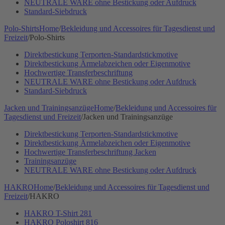
NEUTRALE WARE ohne Bestickung oder Aufdruck
Standard-Siebdruck
Polo-Shirts
Home
/
Bekleidung und Accessoires für Tagesdienst und
Freizeit
/
Polo-Shirts
Direktbestickung Terporten-Standardstickmotive
Direktbestickung Ärmelabzeichen oder Eigenmotive
Hochwertige Transferbeschriftung
NEUTRALE WARE ohne Bestickung oder Aufdruck
Standard-Siebdruck
Jacken und Trainingsanzüge
Home
/
Bekleidung und Accessoires für
Tagesdienst und Freizeit
/
Jacken und Trainingsanzüge
Direktbestickung Terporten-Standardstickmotive
Direktbestickung Ärmelabzeichen oder Eigenmotive
Hochwertige Transferbeschriftung Jacken
Trainingsanzüge
NEUTRALE WARE ohne Bestickung oder Aufdruck
HAKRO
Home
/
Bekleidung und Accessoires für Tagesdienst und
Freizeit
/
HAKRO
HAKRO T-Shirt 281
HAKRO Poloshirt 816