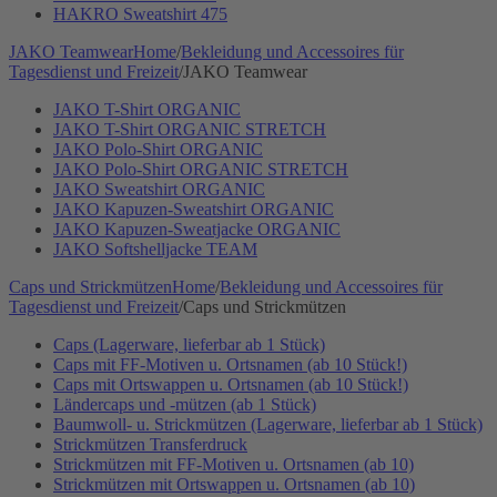
HAKRO Sweatshirt 475
JAKO Teamwear
Home
/
Bekleidung und Accessoires für
Tagesdienst und Freizeit
/
JAKO Teamwear
JAKO T-Shirt ORGANIC
JAKO T-Shirt ORGANIC STRETCH
JAKO Polo-Shirt ORGANIC
JAKO Polo-Shirt ORGANIC STRETCH
JAKO Sweatshirt ORGANIC
JAKO Kapuzen-Sweatshirt ORGANIC
JAKO Kapuzen-Sweatjacke ORGANIC
JAKO Softshelljacke TEAM
Caps und Strickmützen
Home
/
Bekleidung und Accessoires für
Tagesdienst und Freizeit
/
Caps und Strickmützen
Caps (Lagerware, lieferbar ab 1 Stück)
Caps mit FF-Motiven u. Ortsnamen (ab 10 Stück!)
Caps mit Ortswappen u. Ortsnamen (ab 10 Stück!)
Ländercaps und -mützen (ab 1 Stück)
Baumwoll- u. Strickmützen (Lagerware, lieferbar ab 1 Stück)
Strickmützen Transferdruck
Strickmützen mit FF-Motiven u. Ortsnamen (ab 10)
Strickmützen mit Ortswappen u. Ortsnamen (ab 10)