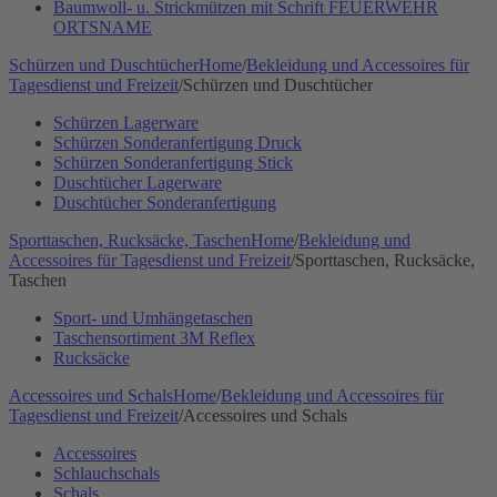
Baumwoll- u. Strickmützen mit Schrift FEUERWEHR
ORTSNAME
Schürzen und Duschtücher
Home
/
Bekleidung und Accessoires für
Tagesdienst und Freizeit
/
Schürzen und Duschtücher
Schürzen Lagerware
Schürzen Sonderanfertigung Druck
Schürzen Sonderanfertigung Stick
Duschtücher Lagerware
Duschtücher Sonderanfertigung
Sporttaschen, Rucksäcke, Taschen
Home
/
Bekleidung und
Accessoires für Tagesdienst und Freizeit
/
Sporttaschen, Rucksäcke,
Taschen
Sport- und Umhängetaschen
Taschensortiment 3M Reflex
Rucksäcke
Accessoires und Schals
Home
/
Bekleidung und Accessoires für
Tagesdienst und Freizeit
/
Accessoires und Schals
Accessoires
Schlauchschals
Schals