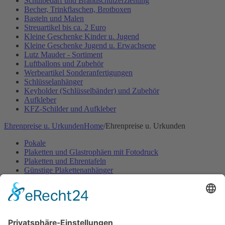
Schulbedarf und Brandschutzerziehung
Becher, Trinkflaschen, Brotboxen
Basteln und Malen
Streuartikel bis ca. 2 Euro
Kleine Geschenke Kinder u. Jugend
Kleine Geschenke Jugend u. Erwachsene
Lutz Mauder - Sortiment
Luftballons und Zubehör
Werbeartikel Sonderanfertigungen
Schlüsselanhänger
Keyholder (Schlüsselbänder) und Zubehör
Aufkleber
KFZ-Schilder und Aufkleber
Ehrenpreise u. Urkunden
Home
/
Ehrenpreise u. Urkunden
Pokale
Plaketten und Glastrophäen mit Fotodruck
Plaketten und Ehrentafeln
Günstige Plakettenanhänger
Embleme- und Gravurschilder Sonderanfertigung
Ehrenpreisständer u. -figuren
Ehrenpreisständer Acryl GÜNSTIG
Urkunden Feuerwehr
Urkunden Musik
Urkunden-Sonderanfertigungen