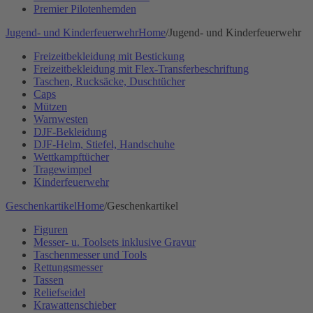
Premier Pilotenhemden
Jugend- und Kinderfeuerwehr
Home
/
Jugend- und Kinderfeuerwehr
Freizeitbekleidung mit Bestickung
Freizeitbekleidung mit Flex-Transferbeschriftung
Taschen, Rucksäcke, Duschtücher
Caps
Mützen
Warnwesten
DJF-Bekleidung
DJF-Helm, Stiefel, Handschuhe
Wettkampftücher
Tragewimpel
Kinderfeuerwehr
Geschenkartikel
Home
/
Geschenkartikel
Figuren
Messer- u. Toolsets inklusive Gravur
Taschenmesser und Tools
Rettungsmesser
Tassen
Reliefseidel
Krawattenschieber