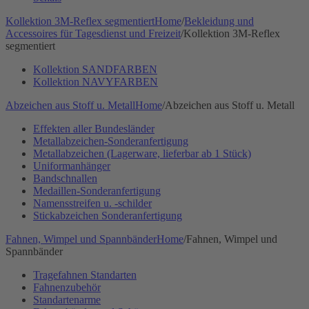
Kollektion 3M-Reflex segmentiert
Home
/
Bekleidung und
Accessoires für Tagesdienst und Freizeit
/
Kollektion 3M-Reflex
segmentiert
Kollektion SANDFARBEN
Kollektion NAVYFARBEN
Abzeichen aus Stoff u. Metall
Home
/
Abzeichen aus Stoff u. Metall
Effekten aller Bundesländer
Metallabzeichen-Sonderanfertigung
Metallabzeichen (Lagerware, lieferbar ab 1 Stück)
Uniformanhänger
Bandschnallen
Medaillen-Sonderanfertigung
Namensstreifen u. -schilder
Stickabzeichen Sonderanfertigung
Fahnen, Wimpel und Spannbänder
Home
/
Fahnen, Wimpel und
Spannbänder
Tragefahnen Standarten
Fahnenzubehör
Standartenarme