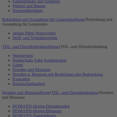
Fahnenbänder und Schärpen
Wimpel und Banner
Notenpultbehänge
Bekleidung und Ausstattung für Gemeinden
Home
/
Bekleidung und
Ausstattung für Gemeinden
Jacken Shirts Warnwesten
Stoff- und Ärmelabzeichen
THL- und Dienstbekleidung
Home
/
THL- und Dienstbekleidung
Warnwesten
Handschuhe Askö Sonderposten
Gürtel
Hemden und Blousons
Hemden u. Blousons mit Bestickung oder Bedruckung
Krawatten
Brandschutzhauben
Hemden und Blousons
Home
/
THL- und Dienstbekleidung
/
Hemden
und Blousons
HOMANN-Herren-Diensthemden
HOMANN-Herren-Blousons
HOMANN-Damenblusen