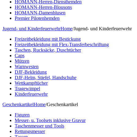
HOMANN-Herren-Diensthemden
HOMANN-Herren-Blousons
HOMANN-Damenblusen
Premier Pilotenhemden
Jugend- und Kinderfeuerwehr
Home
/
Jugend- und Kinderfeuerwehr
Freizeitbekleidung mit Bestickung
Freizeitbekleidung mit Flex-Transferbeschriftung
Taschen, Rucksäcke, Duschtücher
Caps
Mützen
Warnwesten
DJF-Bekleidung
DJF-Helm, Stiefel, Handschuhe
Wettkampftücher
Tragewimpel
Kinderfeuerwehr
Geschenkartikel
Home
/
Geschenkartikel
Figuren
Messer- u. Toolsets inklusive Gravur
Taschenmesser und Tools
Rettungsmesser
Tassen