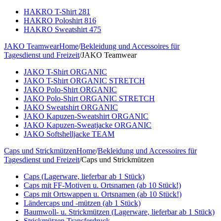
HAKRO T-Shirt 281
HAKRO Poloshirt 816
HAKRO Sweatshirt 475
JAKO Teamwear
Home
/
Bekleidung und Accessoires für
Tagesdienst und Freizeit
/
JAKO Teamwear
JAKO T-Shirt ORGANIC
JAKO T-Shirt ORGANIC STRETCH
JAKO Polo-Shirt ORGANIC
JAKO Polo-Shirt ORGANIC STRETCH
JAKO Sweatshirt ORGANIC
JAKO Kapuzen-Sweatshirt ORGANIC
JAKO Kapuzen-Sweatjacke ORGANIC
JAKO Softshelljacke TEAM
Caps und Strickmützen
Home
/
Bekleidung und Accessoires für
Tagesdienst und Freizeit
/
Caps und Strickmützen
Caps (Lagerware, lieferbar ab 1 Stück)
Caps mit FF-Motiven u. Ortsnamen (ab 10 Stück!)
Caps mit Ortswappen u. Ortsnamen (ab 10 Stück!)
Ländercaps und -mützen (ab 1 Stück)
Baumwoll- u. Strickmützen (Lagerware, lieferbar ab 1 Stück)
Strickmützen Transferdruck