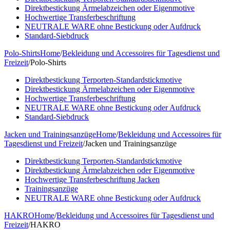
Direktbestickung Ärmelabzeichen oder Eigenmotive
Hochwertige Transferbeschriftung
NEUTRALE WARE ohne Bestickung oder Aufdruck
Standard-Siebdruck
Polo-Shirts
Home
/
Bekleidung und Accessoires für Tagesdienst und
Freizeit
/
Polo-Shirts
Direktbestickung Terporten-Standardstickmotive
Direktbestickung Ärmelabzeichen oder Eigenmotive
Hochwertige Transferbeschriftung
NEUTRALE WARE ohne Bestickung oder Aufdruck
Standard-Siebdruck
Jacken und Trainingsanzüge
Home
/
Bekleidung und Accessoires für
Tagesdienst und Freizeit
/
Jacken und Trainingsanzüge
Direktbestickung Terporten-Standardstickmotive
Direktbestickung Ärmelabzeichen oder Eigenmotive
Hochwertige Transferbeschriftung Jacken
Trainingsanzüge
NEUTRALE WARE ohne Bestickung oder Aufdruck
HAKRO
Home
/
Bekleidung und Accessoires für Tagesdienst und
Freizeit
/
HAKRO