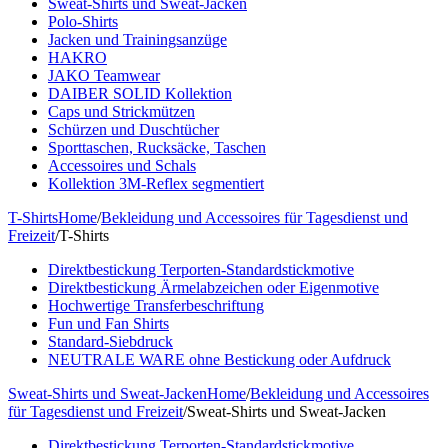
Sweat-Shirts und Sweat-Jacken
Polo-Shirts
Jacken und Trainingsanzüge
HAKRO
JAKO Teamwear
DAIBER SOLID Kollektion
Caps und Strickmützen
Schürzen und Duschtücher
Sporttaschen, Rucksäcke, Taschen
Accessoires und Schals
Kollektion 3M-Reflex segmentiert
T-Shirts
Home
/
Bekleidung und Accessoires für Tagesdienst und
Freizeit
/
T-Shirts
Direktbestickung Terporten-Standardstickmotive
Direktbestickung Ärmelabzeichen oder Eigenmotive
Hochwertige Transferbeschriftung
Fun und Fan Shirts
Standard-Siebdruck
NEUTRALE WARE ohne Bestickung oder Aufdruck
Sweat-Shirts und Sweat-Jacken
Home
/
Bekleidung und Accessoires
für Tagesdienst und Freizeit
/
Sweat-Shirts und Sweat-Jacken
Direktbestickung Terporten-Standardstickmotive