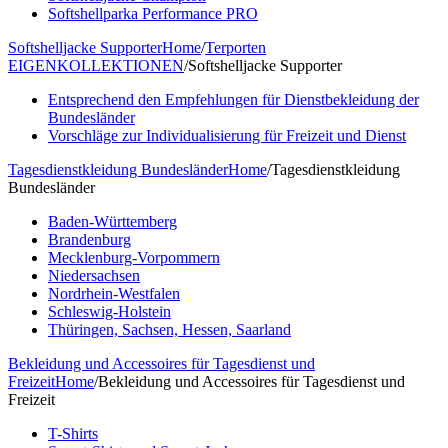
Softshellparka Performance PRO
Softshelljacke Supporter
Home
/
Terporten
EIGENKOLLEKTIONEN
/
Softshelljacke Supporter
Entsprechend den Empfehlungen für Dienstbekleidung der
Bundesländer
Vorschläge zur Individualisierung für Freizeit und Dienst
Tagesdienstkleidung Bundesländer
Home
/
Tagesdienstkleidung
Bundesländer
Baden-Württemberg
Brandenburg
Mecklenburg-Vorpommern
Niedersachsen
Nordrhein-Westfalen
Schleswig-Holstein
Thüringen, Sachsen, Hessen, Saarland
Bekleidung und Accessoires für Tagesdienst und
Freizeit
Home
/
Bekleidung und Accessoires für Tagesdienst und
Freizeit
T-Shirts