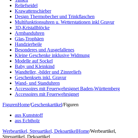
Reliefseidel
Krawattenschieber
Design Thermobecher und Trinkflaschen
Multifunktionsuhren u. Wetterstationen inkl Gravur
3D-Kristallblöcke
Armbanduhren
Glas-Trophäen
Handzierbeile
Besonderes und Ausgefallenes
Kleine Geschenke inklusive Widmung
Modelle auf Sockel
Baby und Kleinkind
Wandteller, -bilder und Zinnreliefs
Geschenksets inkl. Gravur
Wand- und Standuhren
Accessoires mit Feuerwehrsignet Baden-Württemberg
Accessoires mit Feuerwehrsignet
Figuren
Home
/
Geschenkartikel
/
Figuren
aus Kunststoff
aus Echtholz
Werbeartikel, Streuartikel, Dekoartikel
Home
/
Werbeartikel,
Streuartikel, Dekoartikel