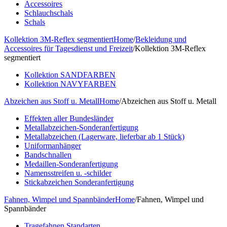
Accessoires
Schlauchschals
Schals
Kollektion 3M-Reflex segmentiert
Home
/
Bekleidung und
Accessoires für Tagesdienst und Freizeit
/
Kollektion 3M-Reflex
segmentiert
Kollektion SANDFARBEN
Kollektion NAVYFARBEN
Abzeichen aus Stoff u. Metall
Home
/
Abzeichen aus Stoff u. Metall
Effekten aller Bundesländer
Metallabzeichen-Sonderanfertigung
Metallabzeichen (Lagerware, lieferbar ab 1 Stück)
Uniformanhänger
Bandschnallen
Medaillen-Sonderanfertigung
Namensstreifen u. -schilder
Stickabzeichen Sonderanfertigung
Fahnen, Wimpel und Spannbänder
Home
/
Fahnen, Wimpel und
Spannbänder
Tragefahnen Standarten