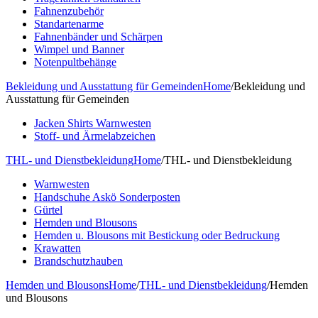
Fahnenzubehör
Standartenarme
Fahnenbänder und Schärpen
Wimpel und Banner
Notenpultbehänge
Bekleidung und Ausstattung für Gemeinden
Home
/
Bekleidung und
Ausstattung für Gemeinden
Jacken Shirts Warnwesten
Stoff- und Ärmelabzeichen
THL- und Dienstbekleidung
Home
/
THL- und Dienstbekleidung
Warnwesten
Handschuhe Askö Sonderposten
Gürtel
Hemden und Blousons
Hemden u. Blousons mit Bestickung oder Bedruckung
Krawatten
Brandschutzhauben
Hemden und Blousons
Home
/
THL- und Dienstbekleidung
/
Hemden
und Blousons