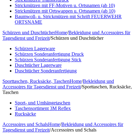
Strickmützen mit FF-Motiven u. Ortsnamen (ab 10)
Strickmützen mit Ortswappen u. Ortsnamen (ab 10)
Baumwoll- u. Strickmützen mit Schrift FEUERWEHR
ORTSNAME
Schürzen und Duschtücher
Home
/
Bekleidung und Accessoires für
Tagesdienst und Freizeit
/
Schürzen und Duschtücher
Schürzen Lagerware
Schürzen Sonderanfertigung Druck
Schürzen Sonderanfertigung Stick
Duschtücher Lagerware
Duschtücher Sonderanfertigung
Sporttaschen, Rucksäcke, Taschen
Home
/
Bekleidung und
Accessoires für Tagesdienst und Freizeit
/
Sporttaschen, Rucksäcke,
Taschen
Sport- und Umhängetaschen
Taschensortiment 3M Reflex
Rucksäcke
Accessoires und Schals
Home
/
Bekleidung und Accessoires für
Tagesdienst und Freizeit
/
Accessoires und Schals