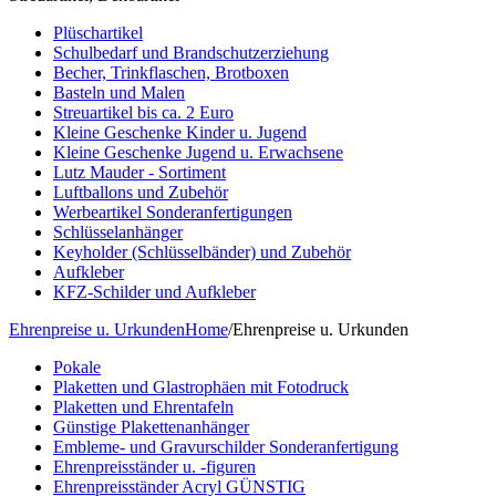
Plüschartikel
Schulbedarf und Brandschutzerziehung
Becher, Trinkflaschen, Brotboxen
Basteln und Malen
Streuartikel bis ca. 2 Euro
Kleine Geschenke Kinder u. Jugend
Kleine Geschenke Jugend u. Erwachsene
Lutz Mauder - Sortiment
Luftballons und Zubehör
Werbeartikel Sonderanfertigungen
Schlüsselanhänger
Keyholder (Schlüsselbänder) und Zubehör
Aufkleber
KFZ-Schilder und Aufkleber
Ehrenpreise u. Urkunden
Home
/
Ehrenpreise u. Urkunden
Pokale
Plaketten und Glastrophäen mit Fotodruck
Plaketten und Ehrentafeln
Günstige Plakettenanhänger
Embleme- und Gravurschilder Sonderanfertigung
Ehrenpreisständer u. -figuren
Ehrenpreisständer Acryl GÜNSTIG