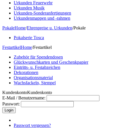
Urkunden Feuerwehr
Urkunden Musik
Urkunden-Sonderanfertigungen
Urkundenmappen und -rahmen
Pokale
Home
/
Ehrenpreise u. Urkunden
/
Pokale
Pokalserie Tosca
Festartikel
Home
/
Festartikel
Zubehör für Spendendosen
Glückwunschkarten und Geschenkpapier
Eintritts- u. Festabzeichen
Dekorationen
Organisationsmaterial
Wachsfackeln, Stempel
Kundenkonto
Kundenkonto
E-Mail / Benutzername:
Passwort:
Passwort vergessen?