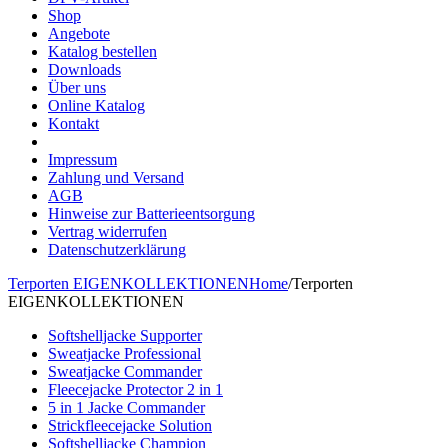
Shop
Angebote
Katalog bestellen
Downloads
Über uns
Online Katalog
Kontakt
Impressum
Zahlung und Versand
AGB
Hinweise zur Batterieentsorgung
Vertrag widerrufen
Datenschutzerklärung
Terporten EIGENKOLLEKTIONEN
Home
/
Terporten
EIGENKOLLEKTIONEN
Softshelljacke Supporter
Sweatjacke Professional
Sweatjacke Commander
Fleecejacke Protector 2 in 1
5 in 1 Jacke Commander
Strickfleecejacke Solution
Softshelljacke Champion